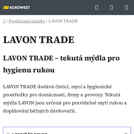
Přejít
Hledat
NÁKUP
na
KOŠÍK
obsah
Domů
/
Prodávané značky
/
LAVON TRADE
LAVON TRADE
LAVON TRADE – tekutá mýdla pro
hygienu rukou
LAVON TRADE dodává čisticí, mycí a hygienické
prostředky pro domácnosti, firmy a provozy. Tekutá
mýdla LAVON jsou určená pro pravidelné mytí rukou a
doplňování běžných dávkovačů.