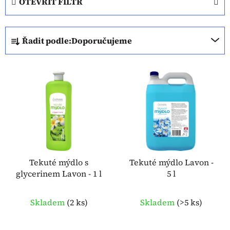
OTEVŘÍT FILTR
Ř
Řadit podle:
Doporučujeme
a
z
V
e
ý
n
p
í
i
p
s
r
p
o
r
d
o
Tekuté mýdlo s
Tekuté mýdlo Lavon -
u
glycerinem Lavon - 1 l
5 l
d
k
u
t
k
Skladem
(
2 ks
)
Skladem
(
>5 ks
)
ů
t