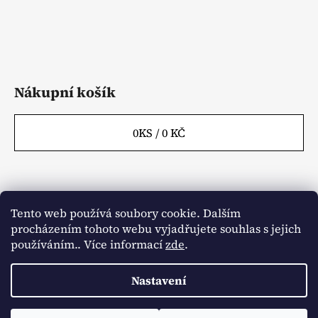
k
y
v
ý
p
i
Nákupní košík
s
u
0
KS /
0 KČ
Tento web používá soubory cookie. Dalším
Webové stránky
Kontakty
procházením tohoto webu vyjadřujete souhlas s jejich
Obchodní podmínky
Napište nám
Články
používáním.. Více informací
zde
.
Aktuality
Nastavení
Vytvořil Shoptet