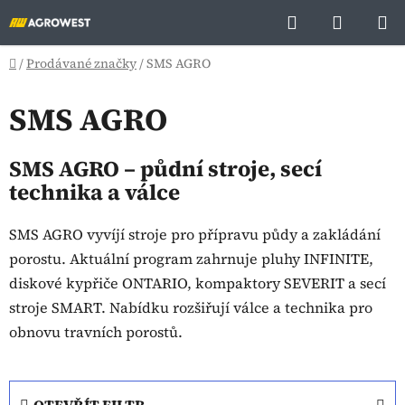
Přejít
Hledat
NÁKUP
na
KOŠÍK
obsah
Domů
/
Prodávané značky
/
SMS AGRO
SMS AGRO
SMS AGRO – půdní stroje, secí
technika a válce
SMS AGRO vyvíjí stroje pro přípravu půdy a zakládání
porostu. Aktuální program zahrnuje pluhy INFINITE,
diskové kypřiče ONTARIO, kompaktory SEVERIT a secí
stroje SMART. Nabídku rozšiřují válce a technika pro
obnovu travních porostů.
OTEVŘÍT FILTR