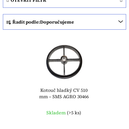
Ř
Řadit podle:
Doporučujeme
a
z
V
e
ý
n
p
í
i
p
s
r
p
o
r
d
o
Kotouč hladký CV 510
u
mm – SMS AGRO 30466
d
k
u
t
k
Skladem
(
>5 ks
)
ů
t