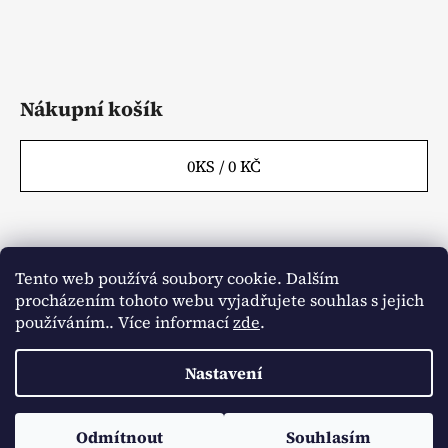
y
v
ý
p
i
Nákupní košík
s
u
0
KS /
0 KČ
Tento web používá soubory cookie. Dalším
Webové stránky
Kontakty
procházením tohoto webu vyjadřujete souhlas s jejich
používáním.. Více informací
zde
.
Obchodní podmínky
Napište nám
Články
Aktuality
Nastavení
Vytvořil Shoptet
Odmítnout
Souhlasím
Copyright 2026
Agrowest.cz
. Všechna práva