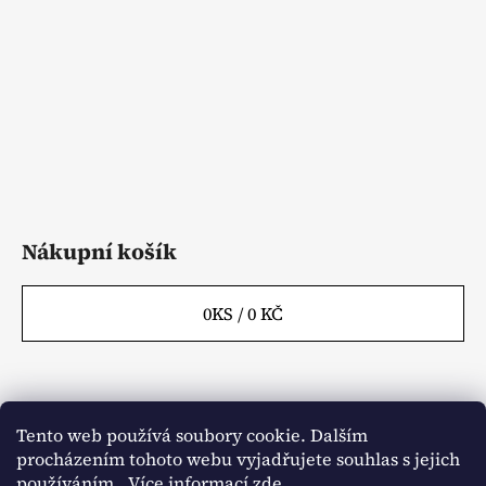
v
t
k
í
y
v
ý
p
i
s
u
Nákupní košík
0
KS /
0 KČ
Tento web používá soubory cookie. Dalším
Webové stránky
Kontakty
procházením tohoto webu vyjadřujete souhlas s jejich
Obchodní podmínky
Napište nám
Články
používáním.. Více informací
zde
.