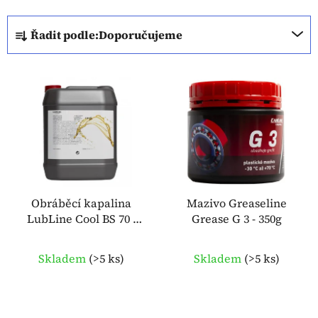
Ř
Řadit podle:
Doporučujeme
a
z
V
e
ý
n
p
í
i
p
s
r
p
o
r
d
o
Obráběcí kapalina
Mazivo Greaseline
u
LubLine Cool BS 70 -
Grease G 3 - 350g
d
k
10l OMA
u
t
k
Skladem
(
>5 ks
)
Skladem
(
>5 ks
)
ů
t
ů