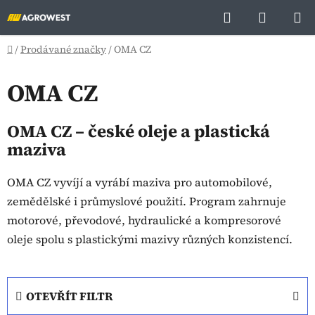
Přejít
Hledat
NÁKUP
na
KOŠÍK
obsah
Domů
/
Prodávané značky
/
OMA CZ
OMA CZ
OMA CZ – české oleje a plastická
maziva
OMA CZ vyvíjí a vyrábí maziva pro automobilové,
zemědělské i průmyslové použití. Program zahrnuje
motorové, převodové, hydraulické a kompresorové
oleje spolu s plastickými mazivy různých konzistencí.
OTEVŘÍT FILTR