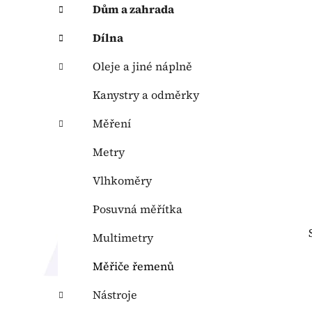
p
Dům a zahrada
a
n
Dílna
e
Oleje a jiné náplně
l
Kanystry a odměrky
Měření
Metry
Vlhkoměry
Posuvná měřítka
Multimetry
Měřiče řemenů
Nástroje