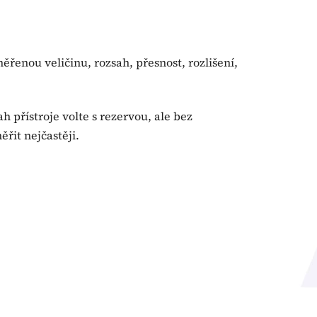
řenou veličinu, rozsah, přesnost, rozlišení,
h přístroje volte s rezervou, ale bez
řit nejčastěji.