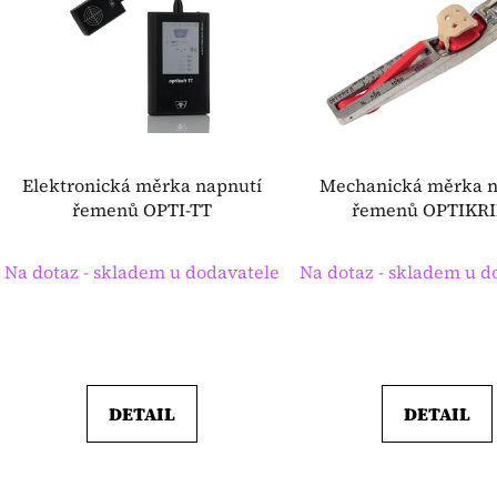
i
s
p
r
o
d
Elektronická měrka napnutí
Mechanická měrka n
u
řemenů OPTI-TT
řemenů OPTIKRI
k
t
Na dotaz - skladem u dodavatele
Na dotaz - skladem u d
ů
DETAIL
DETAIL