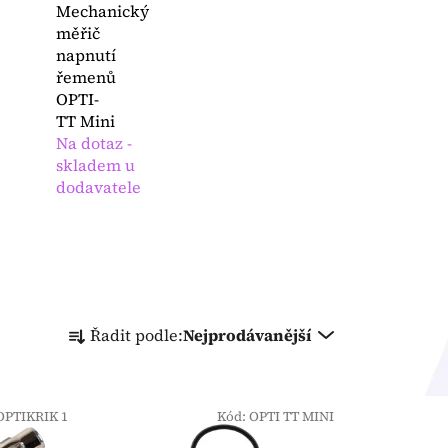
Mechanický
měřič
napnutí
řemenů
OPTI-
TT Mini
Na dotaz -
skladem u
dodavatele
Ř
Řadit podle:
Nejprodávanější
a
z
e
OPTIKRIK 1
n
Kód:
OPTI TT MINI