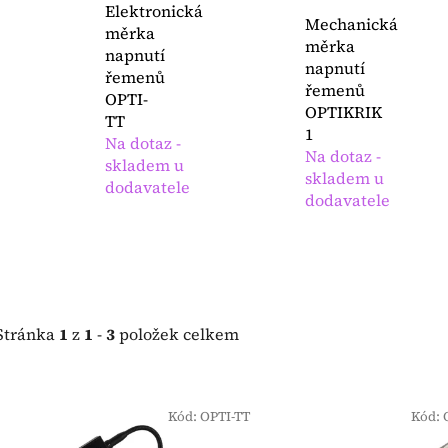
Elektronická
Mechanická
měrka
měrka
napnutí
napnutí
řemenů
řemenů
OPTI-
OPTIKRIK
TT
1
Na dotaz -
Na dotaz -
skladem u
skladem u
dodavatele
dodavatele
Stránka
1
z
1
-
3
položek celkem
V
ý
Kód:
OPTI-TT
Kód:
p