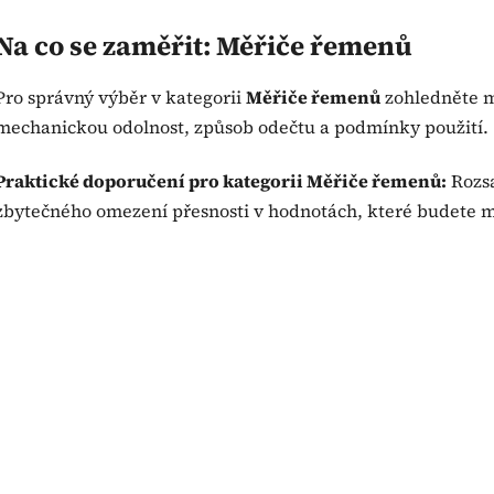
O
v
Na co se zaměřit: Měřiče řemenů
l
á
Pro správný výběr v kategorii
Měřiče řemenů
zohledněte mě
d
a
mechanickou odolnost, způsob odečtu a podmínky použití.
c
í
Praktické doporučení pro kategorii Měřiče řemenů:
Rozsa
p
zbytečného omezení přesnosti v hodnotách, které budete mě
r
v
k
y
v
ý
p
i
s
u