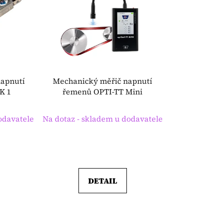
í
p
r
o
d
u
k
apnutí
Mechanický měřič napnutí
t
K 1
řemenů OPTI-TT Mini
ů
odavatele
Na dotaz - skladem u dodavatele
DETAIL