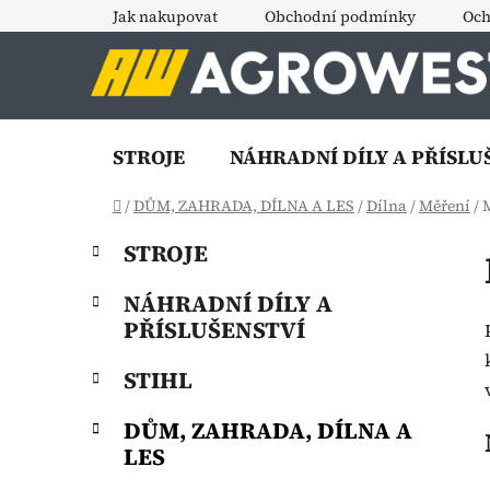
Přejít
Jak nakupovat
Obchodní podmínky
Och
na
obsah
STROJE
NÁHRADNÍ DÍLY A PŘÍSLU
Domů
/
DŮM, ZAHRADA, DÍLNA A LES
/
Dílna
/
Měření
/
P
K
Přeskočit
STROJE
a
o
kategorie
t
s
NÁHRADNÍ DÍLY A
e
t
PŘÍSLUŠENSTVÍ
g
r
o
STIHL
a
r
i
n
DŮM, ZAHRADA, DÍLNA A
e
n
LES
í