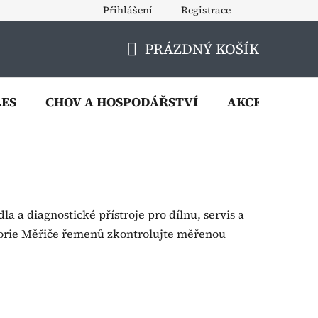
Přihlášení
Registrace
PRÁZDNÝ KOŠÍK
NÁKUPNÍ
KOŠÍK
LES
CHOV A HOSPODÁŘSTVÍ
AKCE
VÝP
dla a diagnostické přístroje pro dílnu, servis a
orie Měřiče řemenů zkontrolujte měřenou