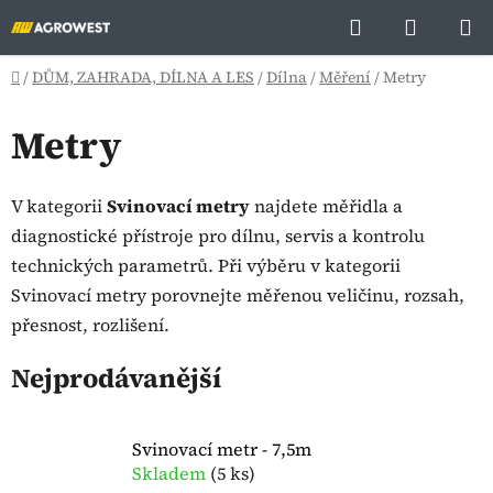
Přejít
Hledat
NÁKUP
na
KOŠÍK
obsah
Domů
/
DŮM, ZAHRADA, DÍLNA A LES
/
Dílna
/
Měření
/
Metry
Metry
V kategorii
Svinovací metry
najdete měřidla a
diagnostické přístroje pro dílnu, servis a kontrolu
technických parametrů. Při výběru v kategorii
Svinovací metry porovnejte měřenou veličinu, rozsah,
přesnost, rozlišení.
Nejprodávanější
Svinovací metr - 7,5m
Skladem
(
5 ks
)