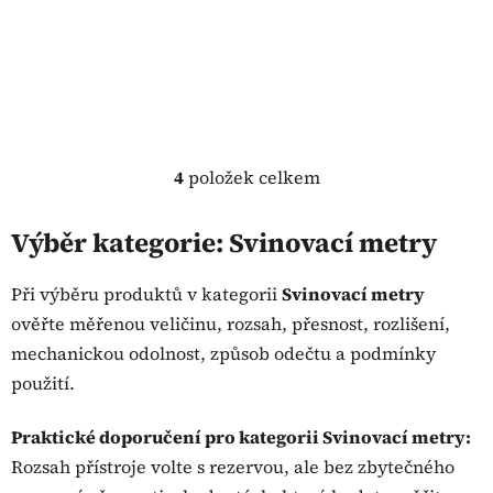
4
položek celkem
O
v
l
Výběr kategorie: Svinovací metry
á
d
Při výběru produktů v kategorii
Svinovací metry
a
ověřte měřenou veličinu, rozsah, přesnost, rozlišení,
c
mechanickou odolnost, způsob odečtu a podmínky
í
p
použití.
r
v
Praktické doporučení pro kategorii Svinovací metry:
k
Rozsah přístroje volte s rezervou, ale bez zbytečného
y