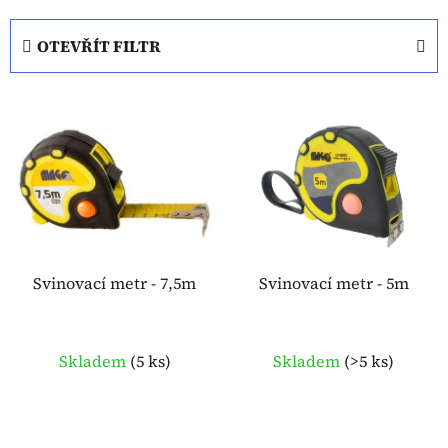
z
e
OTEVŘÍT FILTR
n
í
V
p
ý
r
p
o
i
d
s
u
p
k
r
t
o
Svinovací metr - 7,5m
Svinovací metr - 5m
ů
d
u
k
Skladem
(
5 ks
)
Skladem
(
>5 ks
)
t
ů