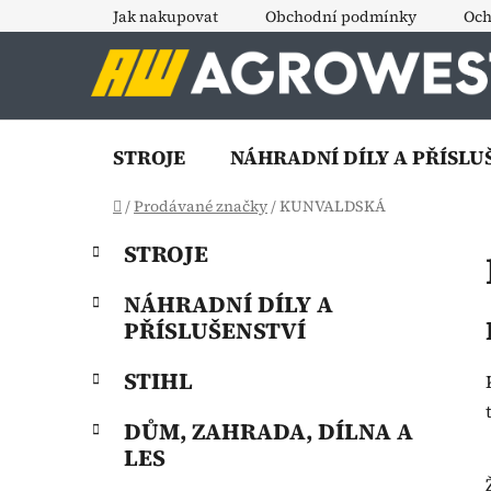
Přejít
Jak nakupovat
Obchodní podmínky
Och
na
obsah
STROJE
NÁHRADNÍ DÍLY A PŘÍSLU
Domů
/
Prodávané značky
/
KUNVALDSKÁ
P
K
Přeskočit
STROJE
a
o
kategorie
t
s
NÁHRADNÍ DÍLY A
e
t
PŘÍSLUŠENSTVÍ
g
r
o
STIHL
a
r
i
n
DŮM, ZAHRADA, DÍLNA A
e
n
LES
í