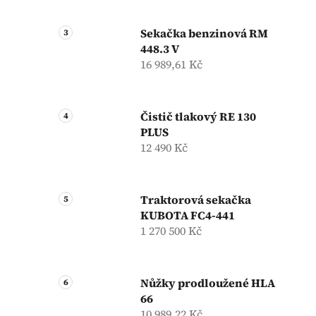
Sekačka benzinová RM
448.3 V
16 989,61 Kč
Čistič tlakový RE 130
PLUS
12 490 Kč
Traktorová sekačka
KUBOTA FC4-441
1 270 500 Kč
Nůžky prodloužené HLA
66
10 989,22 Kč