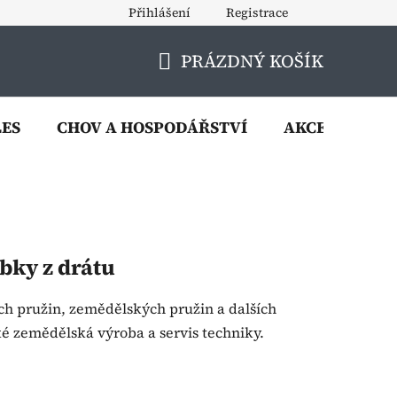
Přihlášení
Registrace
PRÁZDNÝ KOŠÍK
NÁKUPNÍ
KOŠÍK
LES
CHOV A HOSPODÁŘSTVÍ
AKCE
VÝP
bky z drátu
h pružin, zemědělských pružin a dalších
ké zemědělská výroba a servis techniky.