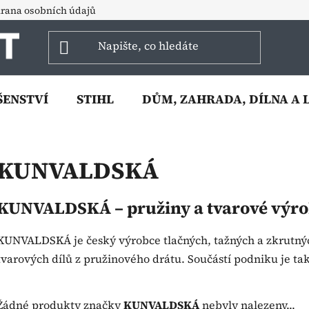
rana osobních údajů
ŠENSTVÍ
STIHL
DŮM, ZAHRADA, DÍLNA A 
KUNVALDSKÁ
KUNVALDSKÁ – pružiny a tvarové výro
KUNVALDSKÁ je český výrobce tlačných, tažných a zkrutnýc
tvarových dílů z pružinového drátu. Součástí podniku je ta
Žádné produkty značky
KUNVALDSKÁ
nebyly nalezeny...