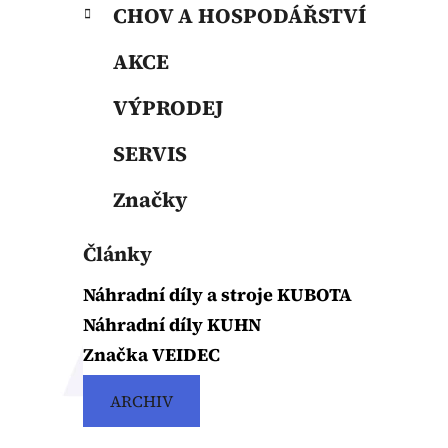
p
CHOV A HOSPODÁŘSTVÍ
a
n
AKCE
e
VÝPRODEJ
l
SERVIS
Značky
Články
Náhradní díly a stroje KUBOTA
Náhradní díly KUHN
Značka VEIDEC
ARCHIV