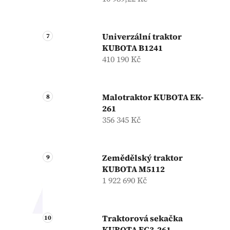
Univerzální traktor
KUBOTA B1241
410 190 Kč
Malotraktor KUBOTA EK-
261
356 345 Kč
Zemědělský traktor
KUBOTA M5112
1 922 690 Kč
Traktorová sekačka
KUBOTA FC3-261