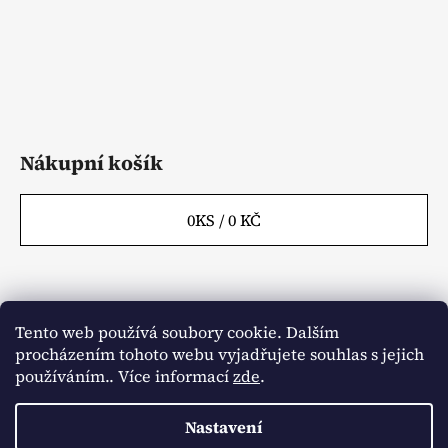
v
k
y
v
ý
p
i
Nákupní košík
s
u
0
KS /
0 KČ
Tento web používá soubory cookie. Dalším
Webové stránky
Kontakty
procházením tohoto webu vyjadřujete souhlas s jejich
používáním.. Více informací
zde
.
Obchodní podmínky
Napište nám
Články
Aktuality
Nastavení