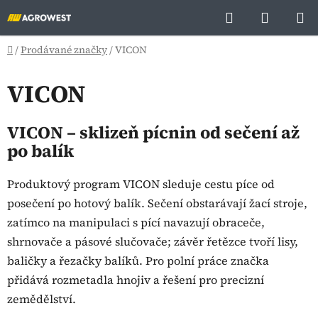
Přejít
Hledat
NÁKUP
na
KOŠÍK
obsah
Domů
/
Prodávané značky
/
VICON
VICON
VICON – sklizeň pícnin od sečení až
po balík
Produktový program VICON sleduje cestu píce od
posečení po hotový balík. Sečení obstarávají žací stroje,
zatímco na manipulaci s pící navazují obraceče,
shrnovače a pásové slučovače; závěr řetězce tvoří lisy,
baličky a řezačky balíků. Pro polní práce značka
přidává rozmetadla hnojiv a řešení pro precizní
zemědělství.