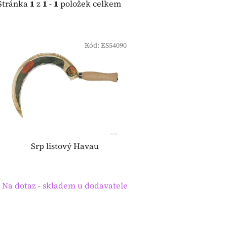
Stránka
1
z
1
-
1
položek celkem
V
ý
Kód:
ES54090
p
i
s
p
r
o
d
Srp listový Havau
u
k
t
Na dotaz - skladem u dodavatele
ů