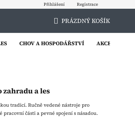
Přihlášení
Registrace
PRÁZDNÝ KOŠÍK
NÁKUPNÍ
KOŠÍK
LES
CHOV A HOSPODÁŘSTVÍ
AKCE
VÝP
 zahradu a les
kou tradicí. Ručně vedené nástroje pro
é pracovní části a pevné spojení s násadou.
Ř