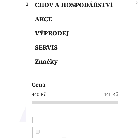
p
CHOV A HOSPODÁŘSTVÍ
a
n
AKCE
e
VÝPRODEJ
l
SERVIS
Značky
Cena
440
Kč
441
Kč