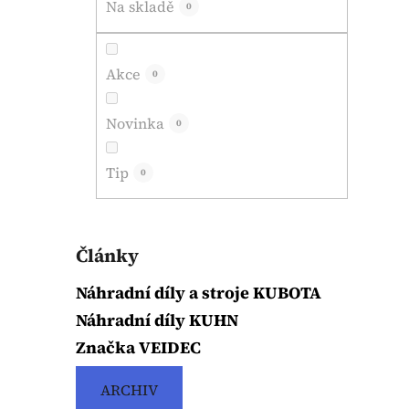
Na skladě
0
Akce
0
Novinka
0
Tip
0
Články
Náhradní díly a stroje KUBOTA
Náhradní díly KUHN
Značka VEIDEC
ARCHIV