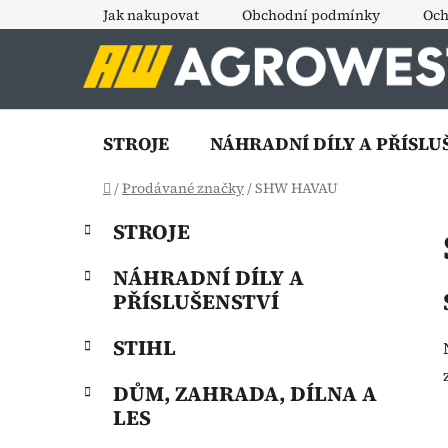
Přejít
Jak nakupovat
Obchodní podmínky
Och
na
obsah
STROJE
NÁHRADNÍ DÍLY A PŘÍSLU
Domů
/
Prodávané značky
/
SHW HAVAU
P
K
Přeskočit
STROJE
a
o
kategorie
t
s
NÁHRADNÍ DÍLY A
e
t
PŘÍSLUŠENSTVÍ
g
r
o
STIHL
a
r
i
n
DŮM, ZAHRADA, DÍLNA A
e
n
LES
í