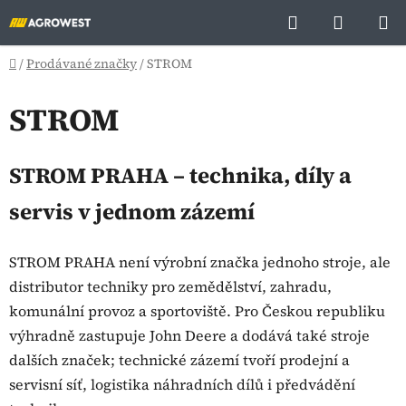
Přejít
Hledat
NÁKUP
na
KOŠÍK
obsah
Domů
/
Prodávané značky
/
STROM
STROM
STROM PRAHA – technika, díly a
servis v jednom zázemí
STROM PRAHA není výrobní značka jednoho stroje, ale
distributor techniky pro zemědělství, zahradu,
komunální provoz a sportoviště. Pro Českou republiku
výhradně zastupuje John Deere a dodává také stroje
dalších značek; technické zázemí tvoří prodejní a
servisní síť, logistika náhradních dílů i předvádění