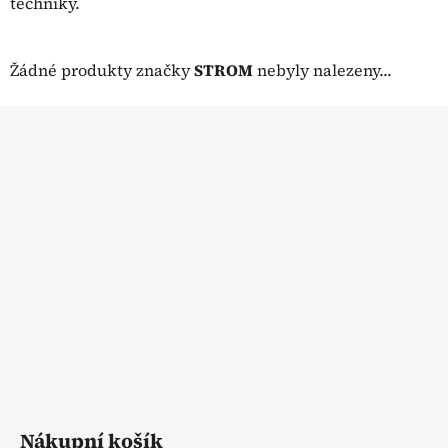
techniky.
Žádné produkty značky
STROM
nebyly nalezeny...
Z
á
p
a
t
í
Nákupní košík