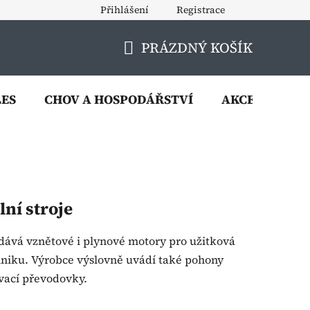
Přihlášení
Registrace
PRÁZDNÝ KOŠÍK
NÁKUPNÍ
KOŠÍK
LES
CHOV A HOSPODÁŘSTVÍ
AKCE
VÝP
ní stroje
odává vznětové i plynové motory pro užitková
echniku. Výrobce výslovně uvádí také pohony
vací převodovky.