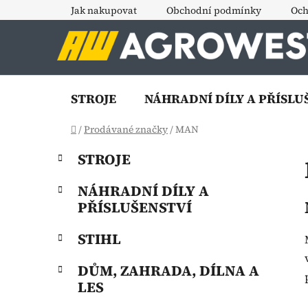
Přejít
Jak nakupovat
Obchodní podmínky
Och
na
obsah
STROJE
NÁHRADNÍ DÍLY A PŘÍSLU
Domů
/
Prodávané značky
/
MAN
P
K
Přeskočit
STROJE
a
o
kategorie
t
s
NÁHRADNÍ DÍLY A
e
t
PŘÍSLUŠENSTVÍ
g
r
o
STIHL
a
r
i
n
DŮM, ZAHRADA, DÍLNA A
e
n
LES
í