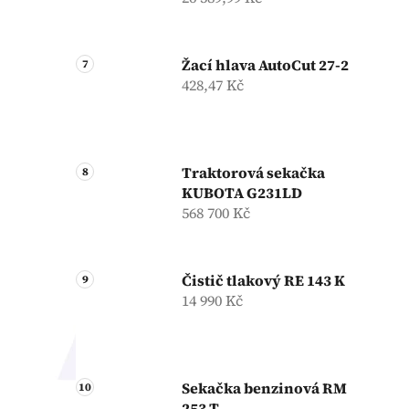
Žací hlava AutoCut 27-2
428,47 Kč
Traktorová sekačka
KUBOTA G231LD
568 700 Kč
Čistič tlakový RE 143 K
14 990 Kč
Sekačka benzinová RM
253 T