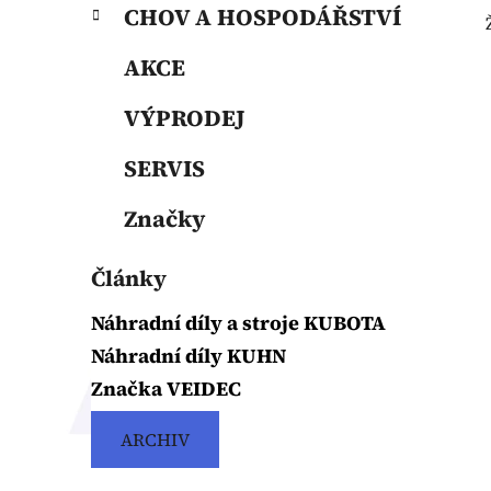
p
CHOV A HOSPODÁŘSTVÍ
a
n
AKCE
e
VÝPRODEJ
l
SERVIS
Značky
Články
Náhradní díly a stroje KUBOTA
Náhradní díly KUHN
Značka VEIDEC
ARCHIV