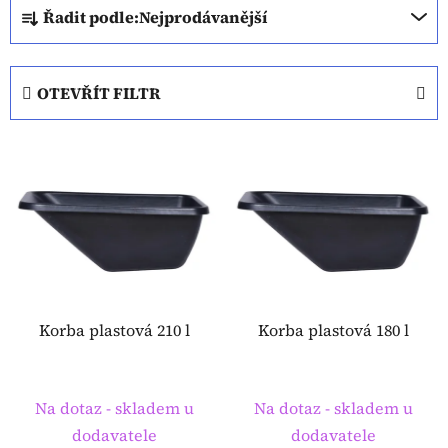
Ř
Řadit podle:
Nejprodávanější
a
z
e
OTEVŘÍT FILTR
n
í
V
p
ý
r
p
o
i
d
s
u
p
k
r
t
o
Korba plastová 210 l
Korba plastová 180 l
ů
d
u
k
Na dotaz - skladem u
Na dotaz - skladem u
t
dodavatele
dodavatele