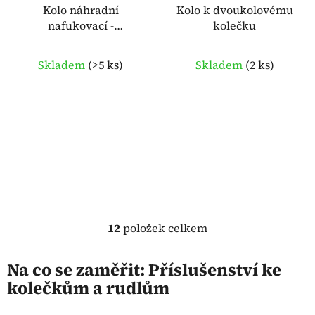
Kolo náhradní
Kolo k dvoukolovému
nafukovací -
kolečku
hospodářské kolečko
Skladem
(
>5 ks
)
Skladem
(
2 ks
)
12
položek celkem
O
v
l
Na co se zaměřit: Příslušenství ke
á
kolečkům a rudlům
d
a