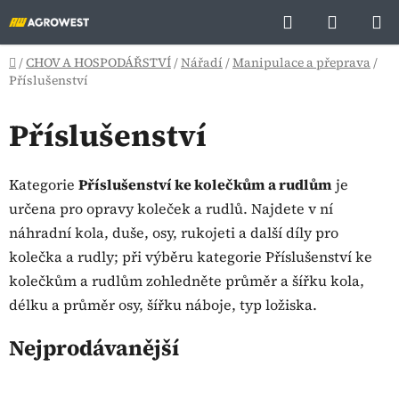
Přejít
Hledat
NÁKUP
na
KOŠÍK
obsah
Domů
/
CHOV A HOSPODÁŘSTVÍ
/
Nářadí
/
Manipulace a přeprava
/
Příslušenství
Příslušenství
Kategorie
Příslušenství ke kolečkům a rudlům
je
určena pro opravy koleček a rudlů. Najdete v ní
náhradní kola, duše, osy, rukojeti a další díly pro
kolečka a rudly; při výběru kategorie Příslušenství ke
kolečkům a rudlům zohledněte průměr a šířku kola,
délku a průměr osy, šířku náboje, typ ložiska.
Nejprodávanější