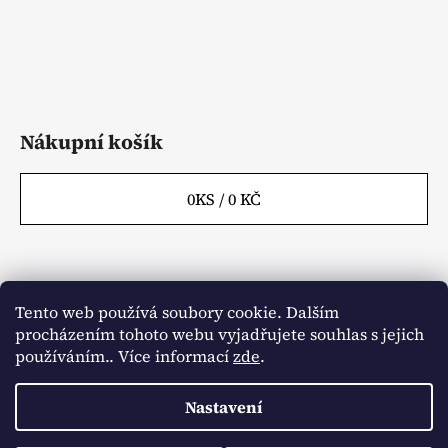
Nákupní košík
0
KS /
0 KČ
Tento web používá soubory cookie. Dalším
Webové stránky
Kontakty
procházením tohoto webu vyjadřujete souhlas s jejich
Obchodní podmínky
Napište nám
Články
používáním.. Více informací
zde
.
Aktuality
Nastavení