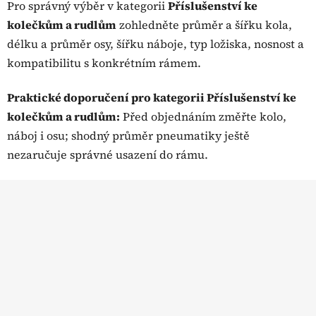
Pro správný výběr v kategorii
Příslušenství ke
c
kolečkům a rudlům
zohledněte průměr a šířku kola,
í
p
délku a průměr osy, šířku náboje, typ ložiska, nosnost a
r
kompatibilitu s konkrétním rámem.
v
k
Praktické doporučení pro kategorii Příslušenství ke
y
kolečkům a rudlům:
Před objednáním změřte kolo,
v
ý
náboj i osu; shodný průměr pneumatiky ještě
p
nezaručuje správné usazení do rámu.
i
s
Z
u
á
p
a
t
í