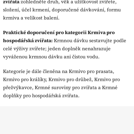
zvířata
zohledněte druh, věk a užitkovost zvířete,
k
složení, účel krmení, doporučené dávkování, formu
y
krmiva a velikost balení.
v
ý
p
Praktické doporučení pro kategorii Krmiva pro
i
hospodářská zvířata:
Krmnou dávku sestavujte podle
s
celé výživy zvířete; jeden doplněk nenahrazuje
u
vyváženou krmnou dávku ani čistou vodu.
Kategorie je dále členěna na Krmivo pro prasata,
Krmivo pro králíky, Krmivo pro drůbež, Krmivo pro
přežvýkavce, Krmné suroviny pro zvířata a Krmné
doplňky pro hospodářská zvířata.
Z
á
p
a