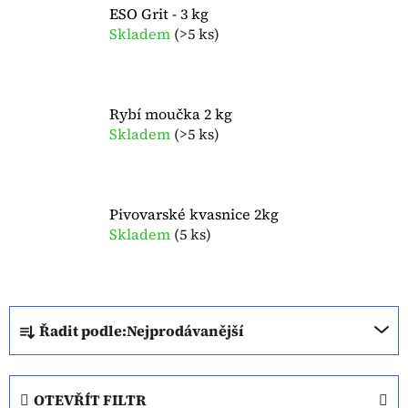
ESO Grit - 3 kg
Skladem
(
>5 ks
)
Rybí moučka 2 kg
Skladem
(
>5 ks
)
Pivovarské kvasnice 2kg
Skladem
(
5 ks
)
Ř
Řadit podle:
Nejprodávanější
a
z
e
OTEVŘÍT FILTR