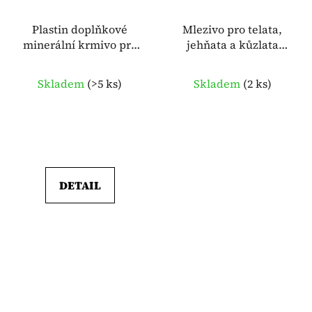
Plastin doplňkové
Mlezivo pro telata,
minerální krmivo pro
jehňata a kůzlata
prasata, psy a drůběž
Imun-X 100g
Skladem
(
>5 ks
)
Skladem
(
2 ks
)
DETAIL