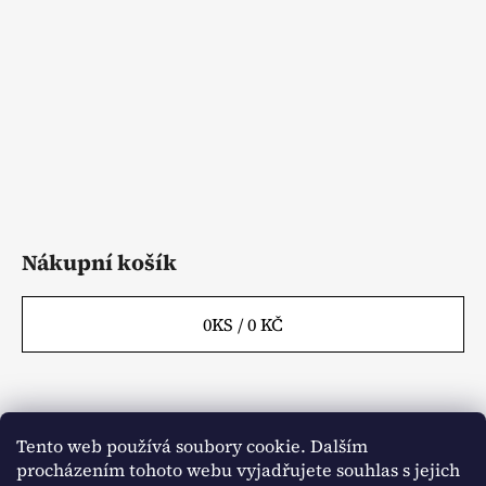
t
í
Nákupní košík
0
KS /
0 KČ
Tento web používá soubory cookie. Dalším
Webové stránky
Kontakty
procházením tohoto webu vyjadřujete souhlas s jejich