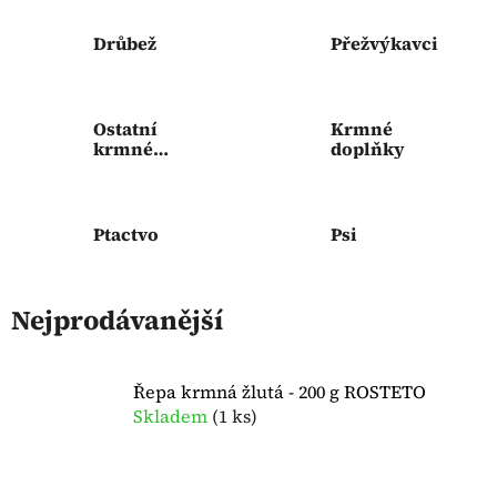
Drůbež
Přežvýkavci
Ostatní
Krmné
krmné
doplňky
suroviny
Ptactvo
Psi
Nejprodávanější
Řepa krmná žlutá - 200 g ROSTETO
Skladem
(
1 ks
)