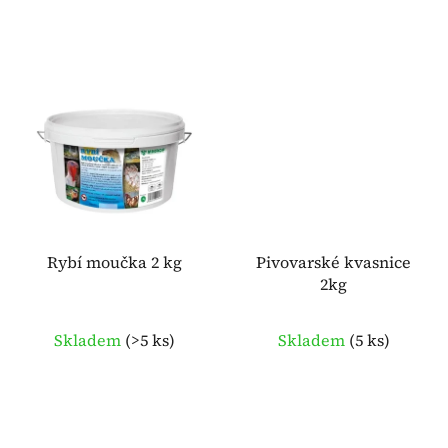
Rybí moučka 2 kg
Pivovarské kvasnice
2kg
Průměrné
Skladem
(
>5 ks
)
Skladem
(
5 ks
)
hodnocení
produktu
je
5,0