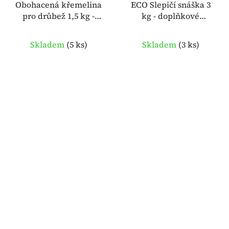
Obohacená křemelina
ECO Slepičí snáška 3
pro drůbež 1,5 kg -
kg - doplňkové
Mistral Layer
minerální krmivo
Skladem
(
5 ks
)
Skladem
(
3 ks
)