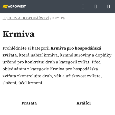
Přejít
Hledat
NÁKUP
na
KOŠÍK
obsah
Domů
/
CHOV A HOSPODÁŘSTVÍ
/
Krmiva
Krmiva
Prohlédněte si kategorii
Krmiva pro hospodářská
zvířata
, která nabízí krmiva, krmné suroviny a doplňky
určené pro konkrétní druh a kategorii zvířat. Před
objednáním z kategorie Krmiva pro hospodářská
zvířata zkontrolujte druh, věk a užitkovost zvířete,
složení, účel krmení.
Prasata
Králíci