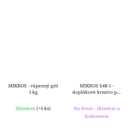
z
5
hvězdiček.
MIKROS - vápenný grit
MIKROS S4B-1 -
3 kg
doplňkové krmivo pro
skot 3 kg
Skladem
(
>5 ks
)
Na dotaz - skladem u
dodavatele