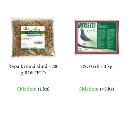
n
í
V
p
ý
r
p
o
i
d
s
u
p
k
r
t
o
Řepa krmná žlutá - 200
ESO Grit - 3 kg
ů
g ROSTETO
d
u
k
Skladem
(
1 ks
)
Skladem
(
>5 ks
)
t
ů