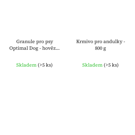
Granule pro psy
Krmivo pro andulky -
Optimal Dog - hovězí -
800 g
10 kg DELICAN
Skladem
(
>5 ks
)
Skladem
(
>5 ks
)