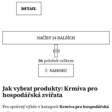
DETAIL
NAČÍST 24 DALŠÍCH
S
1
t
3
r
O
á
56
položek celkem
v
n
l
k
NAHORU
á
o
d
v
a
á
Jak vybrat produkty: Krmiva pro
c
n
hospodářská zvířata
í
í
p
r
Pro správný výběr v kategorii
Krmiva pro hospodářská
v