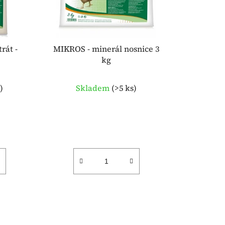
o
d
u
k
rát -
MIKROS - minerál nosnice 3
t
kg
ů
s
)
Skladem
(
>5 ks
)