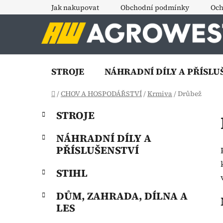
Přejít
Jak nakupovat
Obchodní podmínky
Och
na
obsah
STROJE
NÁHRADNÍ DÍLY A PŘÍSLU
Domů
/
CHOV A HOSPODÁŘSTVÍ
/
Krmiva
/
Drůbež
P
K
Přeskočit
STROJE
a
o
kategorie
t
s
NÁHRADNÍ DÍLY A
e
t
PŘÍSLUŠENSTVÍ
g
r
o
STIHL
a
r
i
n
DŮM, ZAHRADA, DÍLNA A
e
n
LES
í