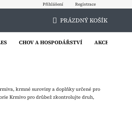
Přihlášení
Registrace
PRÁZDNÝ KOŠÍK
NÁKUPNÍ
KOŠÍK
LES
CHOV A HOSPODÁŘSTVÍ
AKCE
VÝP
 krmiva, krmné suroviny a doplňky určené pro
orie Krmivo pro drůbež zkontrolujte druh,