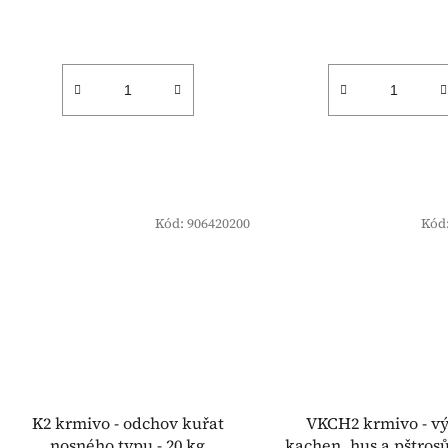
Kód:
906420200
Kód
K2 krmivo - odchov kuřat
VKCH2 krmivo - v
nosného typu - 20 kg
kachen, hus a pštrosů