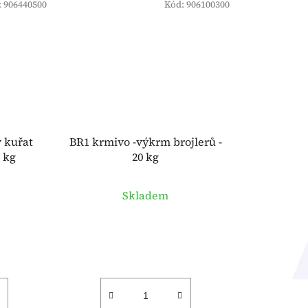
:
906440500
Kód:
906100300
 kuřat
BR1 krmivo -výkrm brojlerů -
 kg
20 kg
Skladem