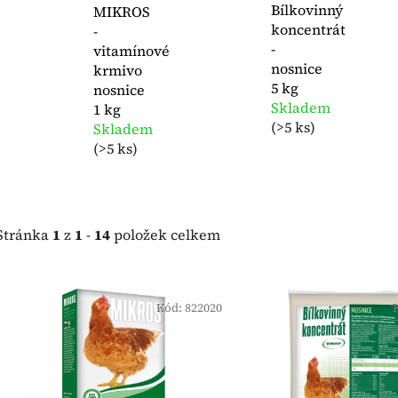
Bílkovinný
MIKROS
koncentrát
-
-
vitamínové
nosnice
krmivo
5 kg
nosnice
Skladem
1 kg
(
>5 ks
)
Skladem
(
>5 ks
)
Stránka
1
z
1
-
14
položek celkem
V
ý
Kód:
822020
p
i
s