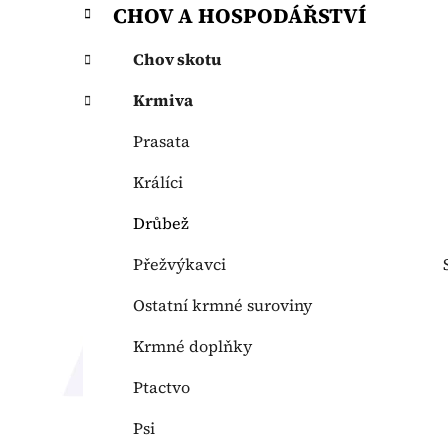
p
CHOV A HOSPODÁŘSTVÍ
a
n
Chov skotu
e
Krmiva
l
Prasata
Králíci
Drůbež
Přežvýkavci
Ostatní krmné suroviny
Krmné doplňky
Ptactvo
Psi