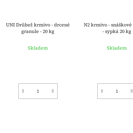
UNI Drůbež krmivo - drcené
N2 krmivo - snáškové
granule - 20 kg
- sypká 20 kg
Průmě
Skladem
Skladem
hodnoc
produk
je
5,0
z
5
hvězdi
O