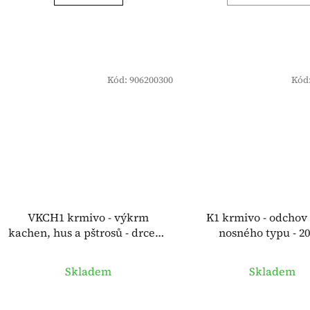
Kód:
906200300
Kód
VKCH1 krmivo - výkrm
K1 krmivo - odchov
kachen, hus a pštrosů - drcené
nosného typu - 2
granule - 20 kg
Skladem
Skladem