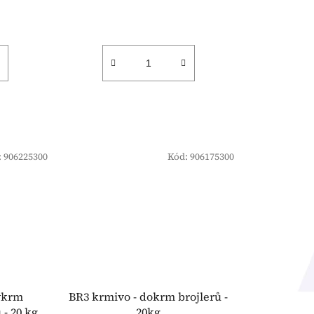
:
906225300
Kód:
906175300
ýkrm
BR3 krmivo - dokrm brojlerů -
 - 20 kg
20kg