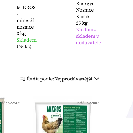
Energys
MIKROS
Nosnice
-
Klasik -
minerál
25 kg
nosnice
Na dotaz -
3 kg
skladem u
Skladem
dodavatele
(
>5 ks
)
Ř
Řadit podle:
Nejprodávanější
a
z
e
Kód:
822505
n
Kód:
822003
í
p
r