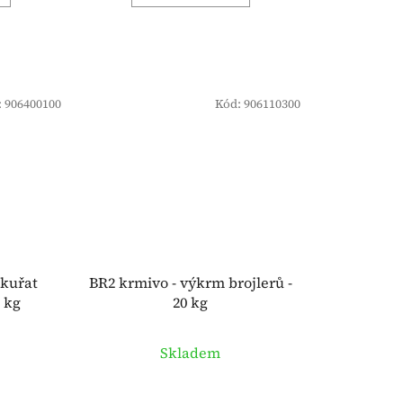
:
906400100
Kód:
906110300
 kuřat
BR2 krmivo - výkrm brojlerů -
0 kg
20 kg
Skladem