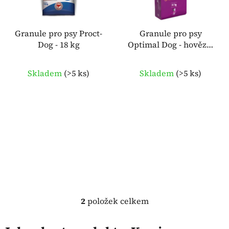
p
k
r
t
o
Granule pro psy Proct-
Granule pro psy
ů
Dog - 18 kg
Optimal Dog - hovězí -
d
10 kg DELICAN
u
k
Skladem
(
>5 ks
)
Skladem
(
>5 ks
)
t
ů
2
položek celkem
O
v
l