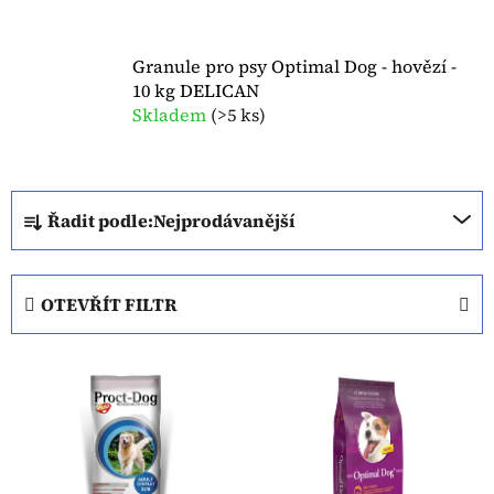
Granule pro psy Optimal Dog - hovězí -
10 kg DELICAN
Skladem
(
>5 ks
)
Ř
Řadit podle:
Nejprodávanější
a
z
e
OTEVŘÍT FILTR
n
í
V
p
ý
r
p
o
i
d
s
u