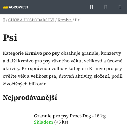
Přejít
Hledat
NÁKUP
na
KOŠÍK
obsah
Domů
/
CHOV A HOSPODÁŘSTVÍ
/
Krmiva
/
Psi
Psi
Kategorie
Krmivo pro psy
obsahuje granule, konzervy
a další krmivo pro psy různého věku, velikosti a úrovně
aktivity. Pro správnou volbu v kategorii Krmivo pro psy
ověřte věk a velikost psa, úroveň aktivity, složení, podíl
živočišných bílkovin.
Nejprodávanější
Granule pro psy Proct-Dog - 18 kg
Skladem
(
>5 ks
)