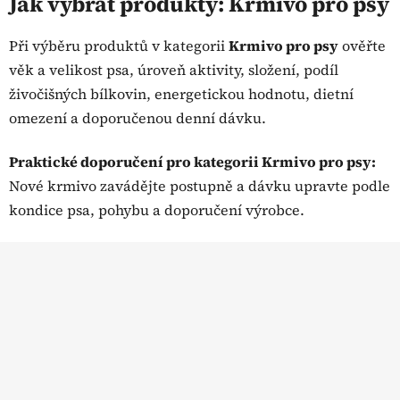
Jak vybrat produkty: Krmivo pro psy
á
d
Při výběru produktů v kategorii
Krmivo pro psy
ověřte
a
věk a velikost psa, úroveň aktivity, složení, podíl
c
živočišných bílkovin, energetickou hodnotu, dietní
í
p
omezení a doporučenou denní dávku.
r
v
Praktické doporučení pro kategorii Krmivo pro psy:
k
Nové krmivo zavádějte postupně a dávku upravte podle
y
kondice psa, pohybu a doporučení výrobce.
v
ý
Z
p
á
i
s
p
u
a
t
í