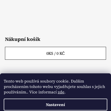
Nákupní košík
0
KS /
0 KČ
Tento web používá soubory cookie. Dalším
Webové stránky
Kontakty
procházením tohoto webu vyjadřujete souhlas s jejich
používáním.. Více informací
zde
.
Obchodní podmínky
Napište nám
Články
Aktuality
Nastavení