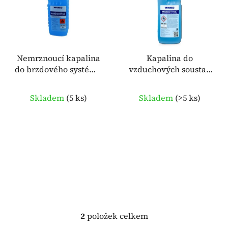
i
d
s
u
p
k
r
t
o
Nemrznoucí kapalina
Kapalina do
ů
do brzdového systému
vzduchových soustav
d
- 1l
Wabcothyl - 1l
u
k
Skladem
(
5 ks
)
Skladem
(
>5 ks
)
t
ů
2
položek celkem
O