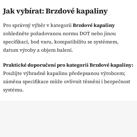
v
l
Jak vybírat: Brzdové kapaliny
á
d
Pro správný výběr v kategorii
Brzdové kapaliny
a
zohledněte požadovanou normu DOT nebo jinou
c
specifikaci, bod varu, kompatibilitu se systémem,
í
p
datum výroby a objem balení.
r
v
Praktické doporučení pro kategorii Brzdové kapaliny:
k
Použijte výhradně kapalinu předepsanou výrobcem;
y
záměna specifikace může ovlivnit těsnění i bezpečnost
v
ý
systému.
p
Z
i
s
á
u
p
a
t