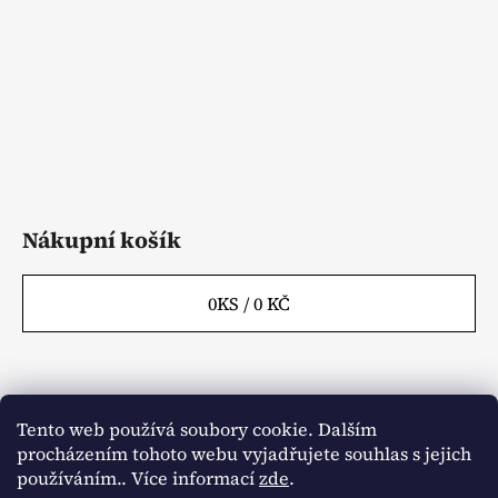
í
Nákupní košík
0
KS /
0 KČ
Tento web používá soubory cookie. Dalším
Webové stránky
Kontakty
procházením tohoto webu vyjadřujete souhlas s jejich
Obchodní podmínky
Napište nám
Články
používáním.. Více informací
zde
.