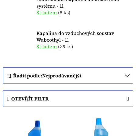
systému - 1l
Skladem
(
5 ks
)
Kapalina do vzduchových soustav
Wabcothyl - 1l
Skladem
(
>5 ks
)
Ř
Řadit podle:
Nejprodávanější
a
z
e
OTEVŘÍT FILTR
n
í
V
p
ý
r
p
o