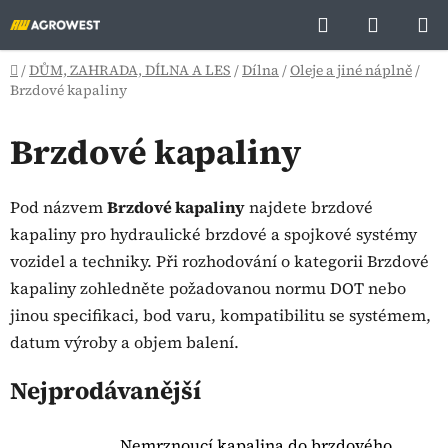
Přejít
Hledat
NÁKUP
na
KOŠÍK
obsah
Domů
/
DŮM, ZAHRADA, DÍLNA A LES
/
Dílna
/
Oleje a jiné náplně
/
Brzdové kapaliny
Brzdové kapaliny
Pod názvem
Brzdové kapaliny
najdete brzdové
kapaliny pro hydraulické brzdové a spojkové systémy
vozidel a techniky. Při rozhodování o kategorii Brzdové
kapaliny zohledněte požadovanou normu DOT nebo
jinou specifikaci, bod varu, kompatibilitu se systémem,
datum výroby a objem balení.
Nejprodávanější
Nemrznoucí kapalina do brzdového