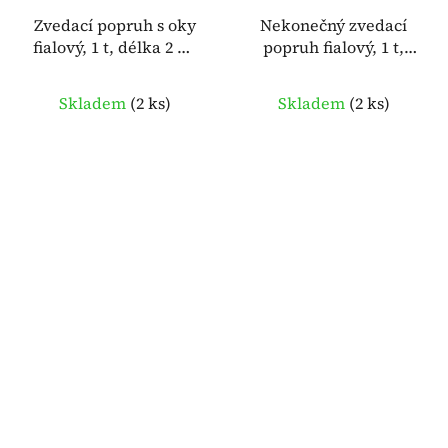
Zvedací popruh s oky
Nekonečný zvedací
fialový, 1 t, délka 2 m,
popruh fialový, 1 t,
šířka 30 mm – MC
obvod 1 m – MC BULL
BULL 934491
934475
Skladem
(
2 ks
)
Skladem
(
2 ks
)