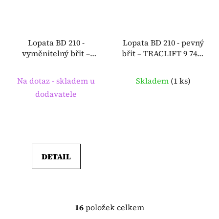
Lopata BD 210 -
Lopata BD 210 - pevný
vyměnitelný břit –
břit – TRACLIFT 9 7492
TRACLIFT 9 7492 207 5
140 5
Na dotaz - skladem u
Skladem
(
1 ks
)
dodavatele
DETAIL
16
položek celkem
O