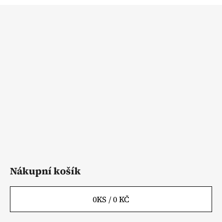
Z
á
p
a
t
í
Nákupní košík
0
KS /
0 KČ