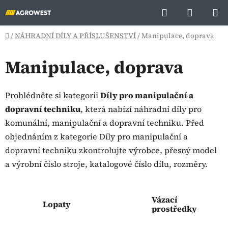
Přejít
Hledat
NÁKUP
na
KOŠÍK
obsah
Domů
/
NÁHRADNÍ DÍLY A PŘÍSLUŠENSTVÍ
/
Manipulace, doprava
Manipulace, doprava
Prohlédněte si kategorii
Díly pro manipulační a
dopravní techniku
, která nabízí náhradní díly pro
komunální, manipulační a dopravní techniku. Před
objednáním z kategorie Díly pro manipulační a
dopravní techniku zkontrolujte výrobce, přesný model
a výrobní číslo stroje, katalogové číslo dílu, rozměry.
Vázací
Lopaty
prostředky