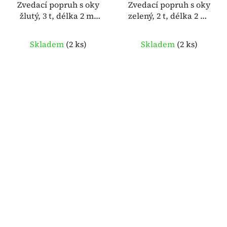
Zvedací popruh s oky
Zvedací popruh s oky
žlutý, 3 t, délka 2 m,
zelený, 2 t, délka 2 m,
šířka 90 mm – MC
šířka 60 mm – MC
BULL 934752
BULL 934750
Skladem
(
2 ks
)
Skladem
(
2 ks
)