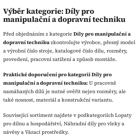
v
l
Výběr kategorie: Díly pro
á
manipulační a dopravní techniku
d
a
Před objednáním z kategorie
Díly pro manipulační a
c
dopravní techniku
zkontrolujte výrobce, přesný model
í
p
a výrobní číslo stroje, katalogové číslo dílu, rozměry,
r
provedení, pracovní zatížení a způsob montáže.
v
k
Praktické doporučení pro kategorii Díly pro
y
manipulační a dopravní techniku:
U pracovně
v
ý
namáhaných dílů je nutné ověřit nejen rozměry, ale
p
také nosnost, materiál a konstrukční variantu.
i
s
Související sortiment najdete v podkategoriích Lopaty
u
pro dílnu a hospodářství, Náhradní díly pro vleky a
návěsy a Vázací prostředky.