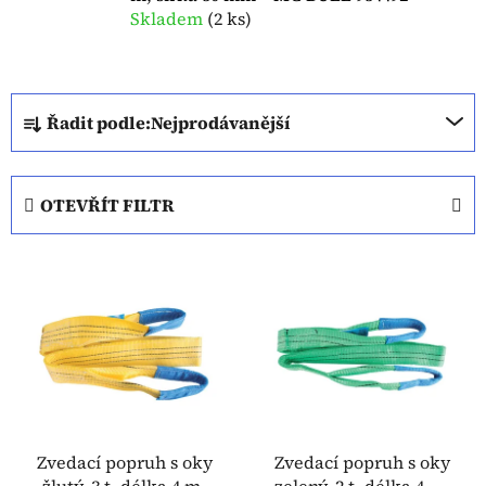
Skladem
(
2 ks
)
Ř
Řadit podle:
Nejprodávanější
a
z
e
OTEVŘÍT FILTR
n
í
V
p
ý
r
p
o
i
d
s
u
p
k
r
t
o
Zvedací popruh s oky
Zvedací popruh s oky
ů