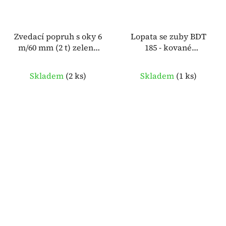
Zvedací popruh s oky 6
Lopata se zuby BDT
m/60 mm (2 t) zelený
185 - kované
oko-oko – MC BULL
šroubované zuby –
934497
TRACLIFT 9 7492 251 5
Skladem
(
2 ks
)
Skladem
(
1 ks
)