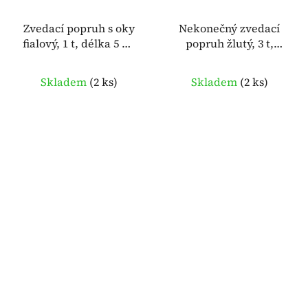
Zvedací popruh s oky
Nekonečný zvedací
fialový, 1 t, délka 5 m,
popruh žlutý, 3 t,
šířka 30 mm – MC
obvod 5 m, šířka 57
BULL 934494
mm – MC BULL 934745
Skladem
(
2 ks
)
Skladem
(
2 ks
)