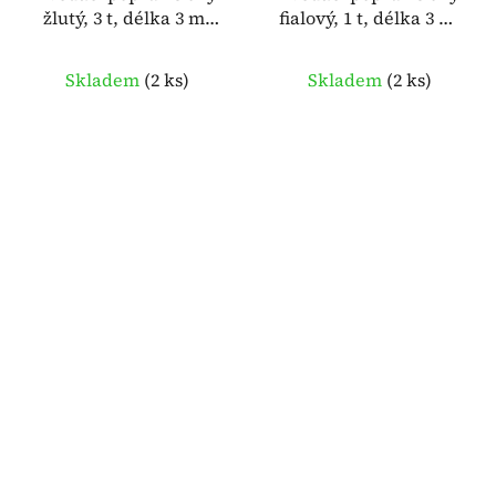
žlutý, 3 t, délka 3 m,
fialový, 1 t, délka 3 m,
šířka 90 mm – MC
šířka 30 mm – MC
BULL 934499
BULL 934492
Skladem
(
2 ks
)
Skladem
(
2 ks
)