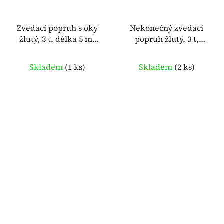
Zvedací popruh s oky
Nekonečný zvedací
žlutý, 3 t, délka 5 m,
popruh žlutý, 3 t,
šířka 90 mm – MC
obvod 8 m, šířka 57
BULL 934518
mm – MC BULL 934746
Skladem
(
1 ks
)
Skladem
(
2 ks
)