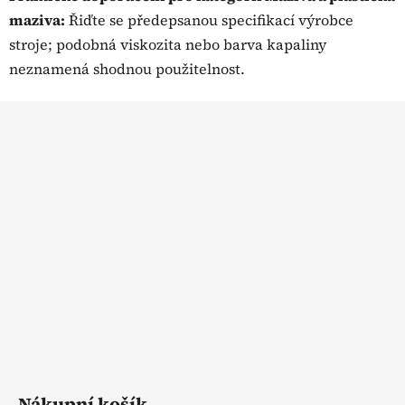
y
maziva:
Řiďte se předepsanou specifikací výrobce
v
ý
stroje; podobná viskozita nebo barva kapaliny
p
neznamená shodnou použitelnost.
i
s
Z
u
á
p
a
t
í
Nákupní košík