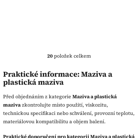
20
položek celkem
O
v
l
Praktické informace: Maziva a
á
plastická maziva
d
a
Před objednáním z kategorie
Maziva a plastická
c
maziva
zkontrolujte místo použití, viskozitu,
í
p
technickou specifikaci nebo schválení, provozní teplotu,
r
materiálovou kompatibilitu a objem balení.
v
k
Praktické doporučení pro kategorii Maziva a plastická