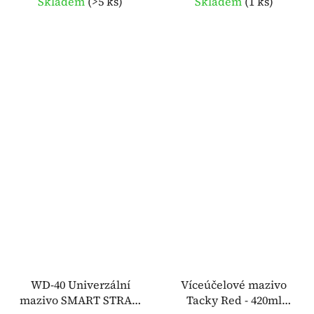
Skladem
(
>5 ks
)
Skladem
(
1 ks
)
WD-40 Univerzální
Víceúčelové mazivo
mazivo SMART STRAW
Tacky Red - 420ml