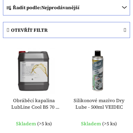
Ř
Řadit podle:
Nejprodávanější
a
z
e
OTEVŘÍT FILTR
n
í
V
p
ý
r
p
o
i
d
s
u
p
k
r
t
o
Obráběcí kapalina
Silikonové mazivo Dry
ů
LubLine Cool BS 70 -
Lube - 500ml VEIDEC
d
10l OMA
u
k
Skladem
(
>5 ks
)
Skladem
(
>5 ks
)
t