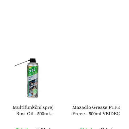
ů
Multifunkční sprej
Mazadlo Grease PTFE
Rust Oil - 500ml
Freee - 500ml VEIDEC
VEIDEC