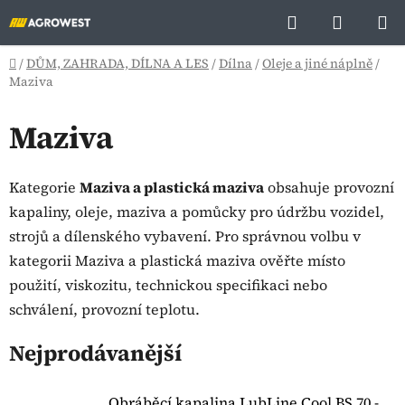
Přejít
Hledat
NÁKUP
na
KOŠÍK
obsah
Domů
/
DŮM, ZAHRADA, DÍLNA A LES
/
Dílna
/
Oleje a jiné náplně
/
Maziva
Maziva
Kategorie
Maziva a plastická maziva
obsahuje provozní
kapaliny, oleje, maziva a pomůcky pro údržbu vozidel,
strojů a dílenského vybavení. Pro správnou volbu v
kategorii Maziva a plastická maziva ověřte místo
použití, viskozitu, technickou specifikaci nebo
schválení, provozní teplotu.
Nejprodávanější
Obráběcí kapalina LubLine Cool BS 70 -