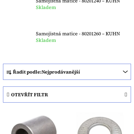
Samojistná matice - 80201240 – KUHN
Skladem
Samojistná matice - 80201260 – KUHN
Skladem
Ř
Řadit podle:
Nejprodávanější
a
z
e
OTEVŘÍT FILTR
n
í
V
p
ý
r
p
o