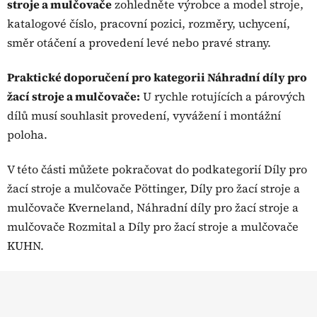
stroje a mulčovače
zohledněte výrobce a model stroje,
k
katalogové číslo, pracovní pozici, rozměry, uchycení,
y
směr otáčení a provedení levé nebo pravé strany.
v
ý
p
Praktické doporučení pro kategorii Náhradní díly pro
i
žací stroje a mulčovače:
U rychle rotujících a párových
s
dílů musí souhlasit provedení, vyvážení i montážní
u
poloha.
V této části můžete pokračovat do podkategorií Díly pro
žací stroje a mulčovače Pöttinger, Díly pro žací stroje a
mulčovače Kverneland, Náhradní díly pro žací stroje a
mulčovače Rozmital a Díly pro žací stroje a mulčovače
KUHN.
Z
á
p