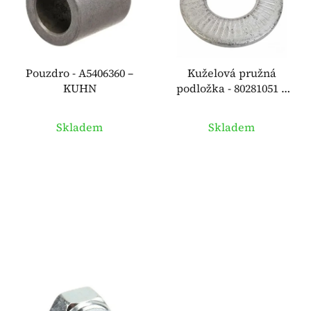
i
d
s
u
p
k
r
t
o
Pouzdro - A5406360 –
Kuželová pružná
ů
KUHN
podložka - 80281051 –
d
KUHN
u
k
Skladem
Skladem
t
ů