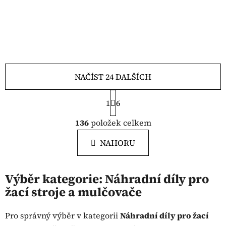
NAČÍST 24 DALŠÍCH
S
1
t
6
r
O
á
136
položek celkem
v
n
l
k
NAHORU
á
o
d
v
a
á
Výběr kategorie: Náhradní díly pro
c
n
žací stroje a mulčovače
í
í
p
r
Pro správný výběr v kategorii
Náhradní díly pro žací
v