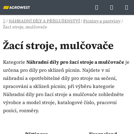
Přejít
Hledat
NÁKUP
na
KOŠÍK
obsah
Domů
/
NÁHRADNÍ DÍLY A PŘÍSLUŠENSTVÍ
/
Pícniny a pastviny
/
Žací stroje, mulčovače
Žací stroje, mulčovače
Kategorie
Náhradní díly pro žací stroje a mulčovače
je
určena pro díly pro sklizeň pícnin. Najdete v ní
náhradní a opotřebitelné díly pro stroje na sečení,
zpracování a sklizeň pícnin; při výběru kategorie
Náhradní díly pro žací stroje a mulčovače zohledněte
výrobce a model stroje, katalogové číslo, pracovní
pozici, rozměry.
Pöttinger
Kverneland