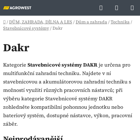
Přejít
Hledat
NÁKUP
na
KOŠÍK
obsah
Domů
/
DŮM, ZAHRADA, DÍLNA A LES
/
Dům a zahrada
/
Technika
/
Stavebnicové systémy
/
Dakr
Dakr
Kategorie
Stavebnicové systémy DAKR
je určena pro
multifunkční zahradní techniku. Najdete v ní
stavebnicovou a akumulátorovou zahradní techniku s
možností využití různých pracovních nástavců; při
výběru kategorie Stavebnicové systémy DAKR
zohledněte kompatibilní pohonnou jednotku nebo
bateriový systém, dostupné nástavce, výkon, pracovní
záběr.
Nejprodávanější