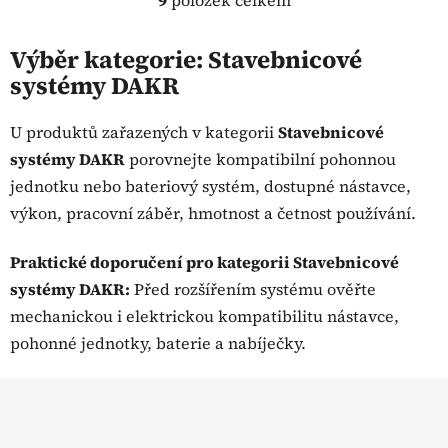
O
v
l
Výběr kategorie: Stavebnicové
á
systémy DAKR
d
a
U produktů zařazených v kategorii
Stavebnicové
c
systémy DAKR
porovnejte kompatibilní pohonnou
í
p
jednotku nebo bateriový systém, dostupné nástavce,
r
výkon, pracovní záběr, hmotnost a četnost používání.
v
k
Praktické doporučení pro kategorii Stavebnicové
y
systémy DAKR:
Před rozšířením systému ověřte
v
ý
mechanickou i elektrickou kompatibilitu nástavce,
p
pohonné jednotky, baterie a nabíječky.
i
s
Z
u
á
p