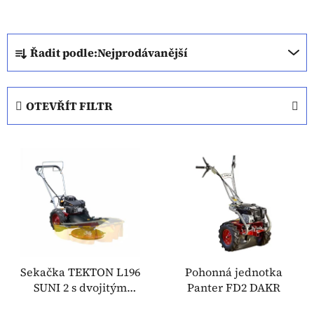
Ř
Řadit podle:
Nejprodávanější
a
z
e
OTEVŘÍT FILTR
n
í
V
p
ý
r
p
o
i
d
s
u
p
k
r
t
o
Sekačka TEKTON L196
Pohonná jednotka
ů
SUNI 2 s dvojitým
Panter FD2 DAKR
d
talířem DAKR
u