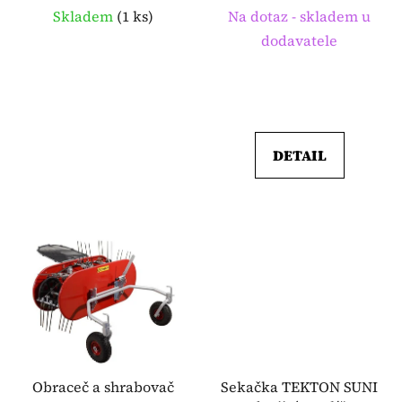
k
Skladem
(
1 ks
)
Na dotaz - skladem u
t
dodavatele
ů
DETAIL
Obraceč a shrabovač
Sekačka TEKTON SUNI