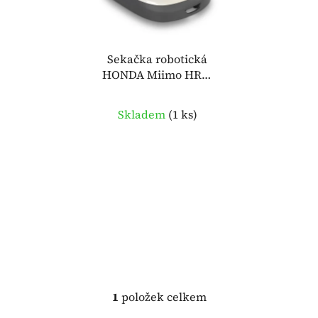
s
u
p
k
r
t
o
Sekačka robotická
ů
HONDA Miimo HRM
d
310 K1
u
k
Skladem
(
1 ks
)
t
ů
1
položek celkem
O