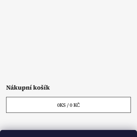
p
a
t
í
Nákupní košík
0
KS /
0 KČ