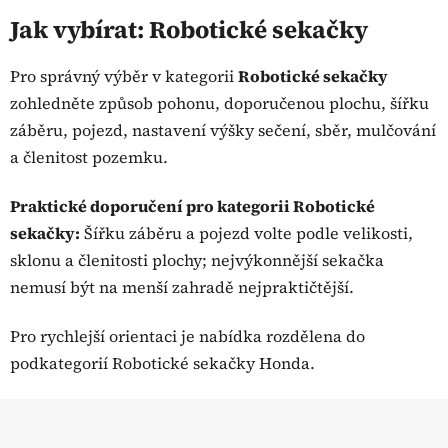
v
l
Jak vybírat: Robotické sekačky
á
d
Pro správný výběr v kategorii
Robotické sekačky
a
zohledněte způsob pohonu, doporučenou plochu, šířku
c
záběru, pojezd, nastavení výšky sečení, sběr, mulčování
í
p
a členitost pozemku.
r
v
Praktické doporučení pro kategorii Robotické
k
sekačky:
Šířku záběru a pojezd volte podle velikosti,
y
sklonu a členitosti plochy; nejvýkonnější sekačka
v
ý
nemusí být na menší zahradě nejpraktičtější.
p
i
Pro rychlejší orientaci je nabídka rozdělena do
s
podkategorií Robotické sekačky Honda.
u
Z
á