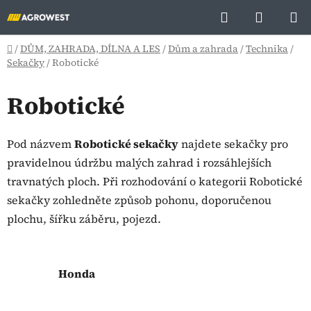
Přejít
Hledat
NÁKUP
na
KOŠÍK
obsah
Domů
/
DŮM, ZAHRADA, DÍLNA A LES
/
Dům a zahrada
/
Technika
/
Sekačky
/
Robotické
Robotické
Pod názvem
Robotické sekačky
najdete sekačky pro
pravidelnou údržbu malých zahrad i rozsáhlejších
travnatých ploch. Při rozhodování o kategorii Robotické
sekačky zohledněte způsob pohonu, doporučenou
plochu, šířku záběru, pojezd.
Honda