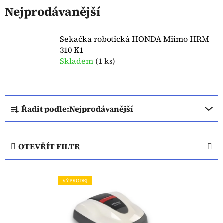
Nejprodávanější
Sekačka robotická HONDA Miimo HRM
310 K1
Skladem
(
1 ks
)
Ř
Řadit podle:
Nejprodávanější
a
z
e
OTEVŘÍT FILTR
n
í
V
p
VÝPRODEJ
ý
r
p
o
i
d