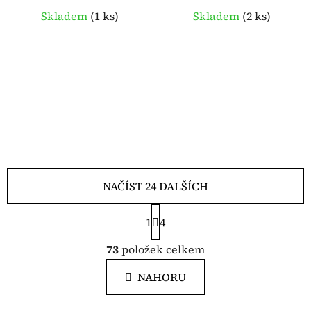
Skladem
(
1 ks
)
Skladem
(
2 ks
)
NAČÍST 24 DALŠÍCH
S
1
t
4
r
O
á
73
položek celkem
v
n
l
k
NAHORU
á
o
d
v