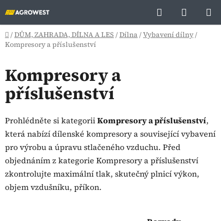
Přejít
Hledat
NÁKUP
na
KOŠÍK
obsah
Domů
/
DŮM, ZAHRADA, DÍLNA A LES
/
Dílna
/
Vybavení dílny
/
Kompresory a příslušenství
Kompresory a
příslušenství
Prohlédněte si kategorii
Kompresory a příslušenství
,
která nabízí dílenské kompresory a související vybavení
pro výrobu a úpravu stlačeného vzduchu. Před
objednáním z kategorie Kompresory a příslušenství
zkontrolujte maximální tlak, skutečný plnicí výkon,
objem vzdušníku, příkon.