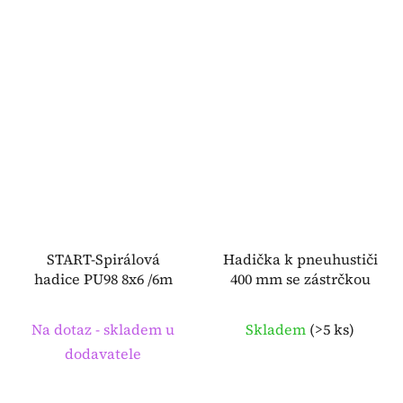
START-Spirálová
Hadička k pneuhustiči
hadice PU98 8x6 /6m
400 mm se zástrčkou
Na dotaz - skladem u
Skladem
(
>5 ks
)
dodavatele