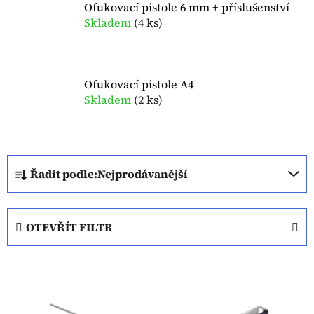
Ofukovací pistole 6 mm + příslušenství
Skladem
(
4 ks
)
Ofukovací pistole A4
Skladem
(
2 ks
)
Ř
Řadit podle:
Nejprodávanější
a
z
e
OTEVŘÍT FILTR
n
í
V
p
ý
r
p
o