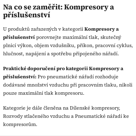
a
á
Na co se zaměřit: Kompresory a
c
n
příslušenství
í
í
p
r
U produktů zařazených v kategorii
Kompresory a
v
příslušenství
porovnejte maximální tlak, skutečný
k
plnicí výkon, objem vzdušníku, příkon, pracovní cyklus,
y
hlučnost, napájení a spotřebu připojeného nářadí.
v
ý
p
Praktické doporučení pro kategorii Kompresory a
i
příslušenství:
Pro pneumatické nářadí rozhoduje
s
dodávané množství vzduchu při pracovním tlaku, nikoli
u
pouze maximální tlak kompresoru.
Kategorie je dále členěna na Dílenské kompresory,
Rozvody stlačeného vzduchu a Pneumatické nářadí ke
kompresorům.