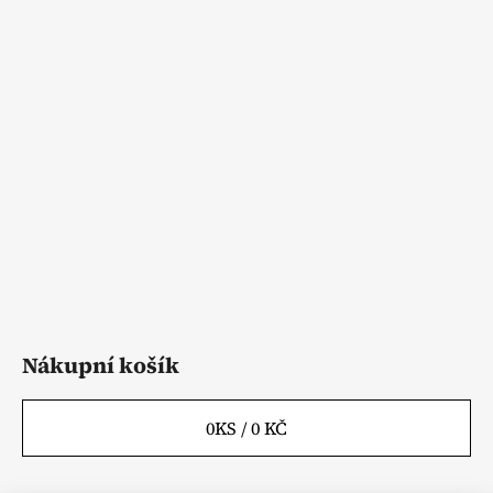
Z
á
p
a
t
í
Nákupní košík
0
KS /
0 KČ