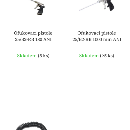
i
d
s
u
p
k
r
t
o
Ofukovací pistole
Ofukovací pistole
ů
25/B2-RB 180 ANI
25/B2-RB 1000 mm ANI
d
u
k
Skladem
(
5 ks
)
Skladem
(
>5 ks
)
t
ů