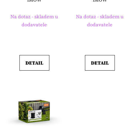
d
u
k
Na dotaz - skladem u
Na dotaz - skladem u
t
dodavatele
dodavatele
ů
DETAIL
DETAIL