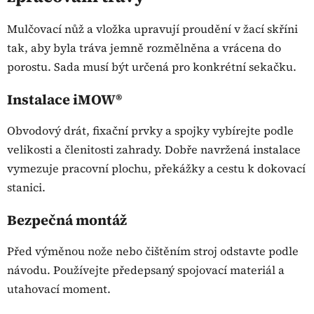
d
a
Mulčovací nůž a vložka upravují proudění v žací skříni
c
tak, aby byla tráva jemně rozmělněna a vrácena do
í
p
porostu. Sada musí být určená pro konkrétní sekačku.
r
v
Instalace iMOW®
k
y
Obvodový drát, fixační prvky a spojky vybírejte podle
v
velikosti a členitosti zahrady. Dobře navržená instalace
ý
vymezuje pracovní plochu, překážky a cestu k dokovací
p
stanici.
i
s
Bezpečná montáž
u
Před výměnou nože nebo čištěním stroj odstavte podle
návodu. Používejte předepsaný spojovací materiál a
utahovací moment.