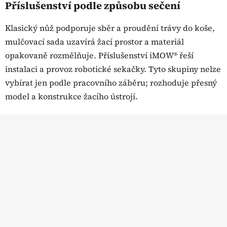
Příslušenství podle způsobu sečení
Klasický nůž podporuje sběr a proudění trávy do koše,
mulčovací sada uzavírá žací prostor a materiál
opakovaně rozmělňuje. Příslušenství iMOW® řeší
instalaci a provoz robotické sekačky. Tyto skupiny nelze
vybírat jen podle pracovního záběru; rozhoduje přesný
model a konstrukce žacího ústrojí.
Z
á
p
a
t
í