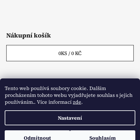
Nákupní košík
0
KS /
0 KČ
Tento web používá soubory cookie. Dalším
Webové stránky
Kontakty
procházením tohoto webu vyjadřujete souhlas s jejich
Obchodní podmínky
Napište nám
Články
používáním.. Více informací
zde
.
Aktuality
Nastavení
Vytvořil Shoptet
Odmítnout
Souhlasím
Copyright 2026
Agrowest.cz
. Všechna práva