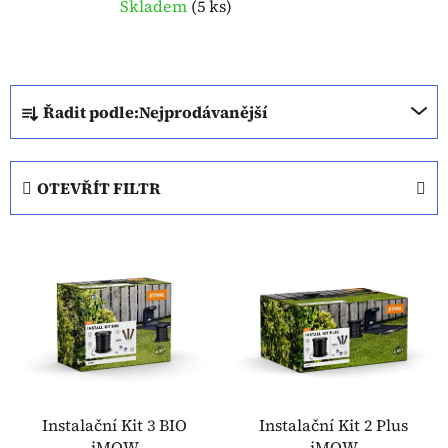
Skladem
(
5 ks
)
Ř
Řadit podle:
Nejprodávanější
a
z
e
OTEVŘÍT FILTR
n
í
V
p
ý
r
p
o
i
d
s
u
p
k
r
t
o
Instalační Kit 3 BIO
Instalační Kit 2 Plus
ů
iMOW
iMOW