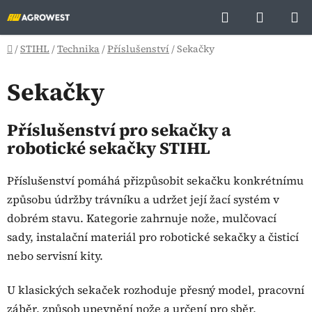
Přejít
Hledat
NÁKUP
na
KOŠÍK
obsah
Domů
/
STIHL
/
Technika
/
Příslušenství
/
Sekačky
Sekačky
Příslušenství pro sekačky a
robotické sekačky STIHL
Příslušenství pomáhá přizpůsobit sekačku konkrétnímu
způsobu údržby trávníku a udržet její žací systém v
dobrém stavu. Kategorie zahrnuje nože, mulčovací
sady, instalační materiál pro robotické sekačky a čisticí
nebo servisní kity.
U klasických sekaček rozhoduje přesný model, pracovní
záběr, způsob upevnění nože a určení pro sběr,