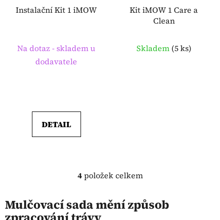
Instalační Kit 1 iMOW
Kit iMOW 1 Care a
Clean
Na dotaz - skladem u
Skladem
(
5 ks
)
dodavatele
DETAIL
4
položek celkem
O
v
l
Mulčovací sada mění způsob
á
zpracování trávy