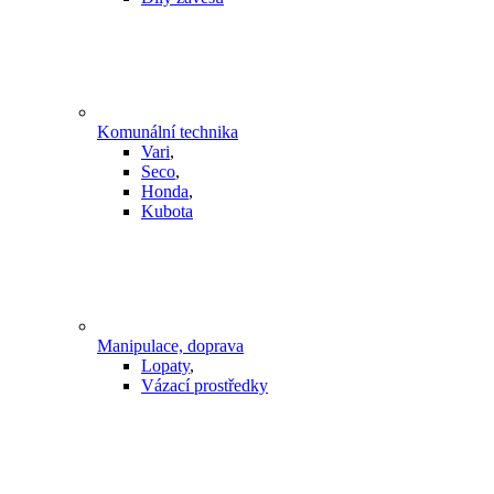
Komunální technika
Vari
,
Seco
,
Honda
,
Kubota
Manipulace, doprava
Lopaty
,
Vázací prostředky