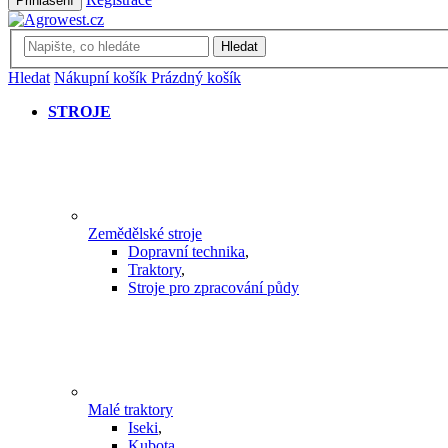
Přihlášení
Hledat
Hledat
Nákupní košík
Prázdný košík
STROJE
Zemědělské stroje
Dopravní technika
,
Traktory
,
Stroje pro zpracování půdy
Malé traktory
Iseki
,
Kubota
,