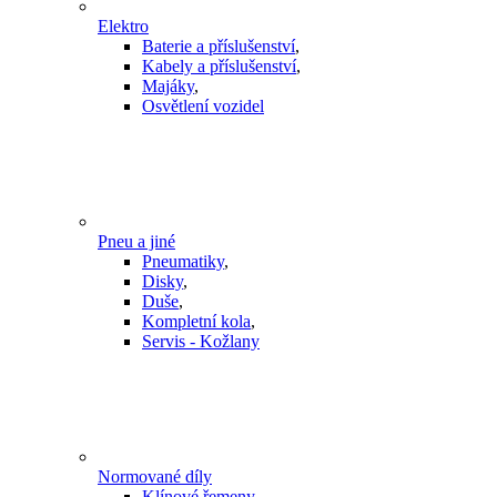
Elektro
Baterie a příslušenství
,
Kabely a příslušenství
,
Majáky
,
Osvětlení vozidel
Pneu a jiné
Pneumatiky
,
Disky
,
Duše
,
Kompletní kola
,
Servis - Kožlany
Normované díly
Klínové řemeny
,