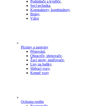
Podmítače a kypřiče
,
Secí technika
,
Kompaktory, kombinátory
,
Brány
,
Válce
Pícniny a pastviny
Pěstování
,
Obraceče, shrnovače
,
Žací stroje, mulčovače
,
Lisy na balíky
,
Sběrací vozy
,
Krmné vozy
Ochrana rostlin
Rozmetadla