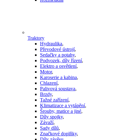
Traktory
Hydraulika
,
Převodové ústrojí
,
Sedačky a potahy
,
Podvozek, díly řízení
,
Elektro a osvětlení
,
Motor
,
Karoserie a kabina
,
Chlazení
,
Palivová soustava
,
Brzdy
,
Tažné zařízení
,
Klimatizace a vytápění
,
Šrouby, matice a jiné
,
Díly spojky
,
Závaží
,
Sady dílů
,
Značkové doplňky
,
Díly závěsu