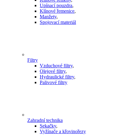
Upínací pouzdra
,
Klínové řemenice
,
Manžety
,
Spojovací materiál
Filtry
Vzduchové filtry
,
Olejové filtry
,
Hydraulické filtry
,
Palivové filtry
Zahradní technika
Sekačky
,
Vyžínače a křovinořezy