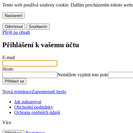
Tento web používá soubory cookie. Dalším procházením tohoto webu v
Nastavení
Odmítnout
Souhlasím
Přejít na obsah
Přihlášení k vašemu účtu
E-mail
Heslo
Nemůžete vyplnit toto pole
Přihlásit se
Nová registrace
Zapomenuté heslo
Jak nakupovat
Obchodní podmínky
Ochrana osobních údajů
Více
Registrace