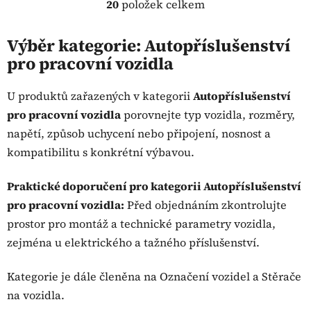
20
položek celkem
O
v
l
Výběr kategorie: Autopříslušenství
á
pro pracovní vozidla
d
a
U produktů zařazených v kategorii
Autopříslušenství
c
pro pracovní vozidla
porovnejte typ vozidla, rozměry,
í
p
napětí, způsob uchycení nebo připojení, nosnost a
r
kompatibilitu s konkrétní výbavou.
v
k
Praktické doporučení pro kategorii Autopříslušenství
y
pro pracovní vozidla:
Před objednáním zkontrolujte
v
ý
prostor pro montáž a technické parametry vozidla,
p
zejména u elektrického a tažného příslušenství.
i
s
Kategorie je dále členěna na Označení vozidel a Stěrače
u
na vozidla.