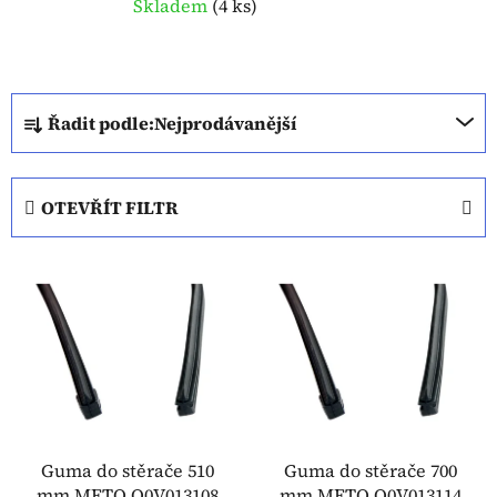
Skladem
(
4 ks
)
Ř
Řadit podle:
Nejprodávanější
a
z
e
OTEVŘÍT FILTR
n
í
V
p
ý
r
p
o
i
d
s
u
p
k
r
t
o
Guma do stěrače 510
Guma do stěrače 700
ů
mm METO Q0V013108
mm METO Q0V013114