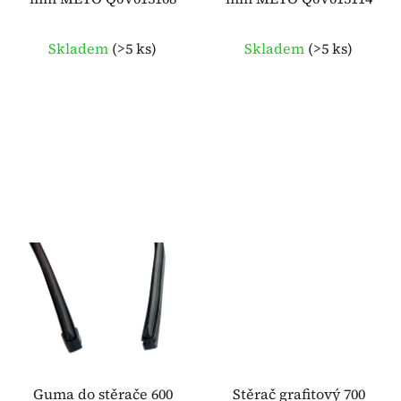
d
u
k
Skladem
(
>5 ks
)
Skladem
(
>5 ks
)
t
ů
Guma do stěrače 600
Stěrač grafitový 700