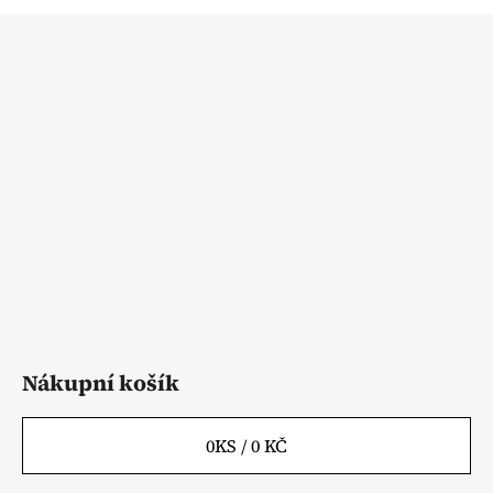
Z
á
p
a
t
í
Nákupní košík
0
KS /
0 KČ