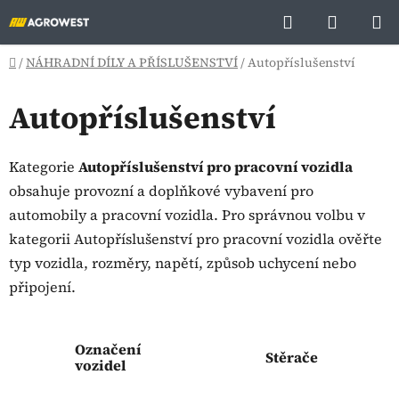
Přejít
Hledat
NÁKUP
na
KOŠÍK
obsah
Domů
/
NÁHRADNÍ DÍLY A PŘÍSLUŠENSTVÍ
/
Autopříslušenství
Autopříslušenství
Kategorie
Autopříslušenství pro pracovní vozidla
obsahuje provozní a doplňkové vybavení pro
automobily a pracovní vozidla. Pro správnou volbu v
kategorii Autopříslušenství pro pracovní vozidla ověřte
typ vozidla, rozměry, napětí, způsob uchycení nebo
připojení.
Označení
Stěrače
vozidel