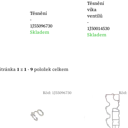
Těsnění
víka
Těsnění
ventilů
-
-
1J55096730
1J50014530
Skladem
Skladem
Stránka
1
z
1
-
9
položek celkem
V
ý
Kód:
1J55096730
Kód:
p
i
s
p