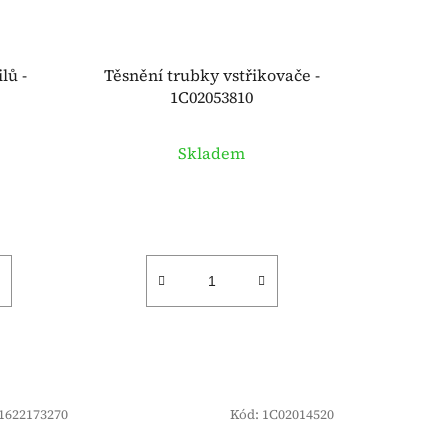
d
u
k
lů -
Těsnění trubky vstřikovače -
t
1C02053810
ů
Skladem
1622173270
Kód:
1C02014520