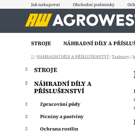
Přejít
Jak nakupovat
Obchodní podmínky
Och
na
obsah
STROJE
NÁHRADNÍ DÍLY A PŘÍSLU
Domů
/
NÁHRADNÍ DÍLY A PŘÍSLUŠENSTVÍ
/
Traktory
/
M
P
K
Přeskočit
STROJE
a
o
kategorie
t
s
NÁHRADNÍ DÍLY A
e
t
PŘÍSLUŠENSTVÍ
g
r
o
a
Zpracování půdy
r
i
n
Pícniny a pastviny
e
n
í
Ochrana rostlin