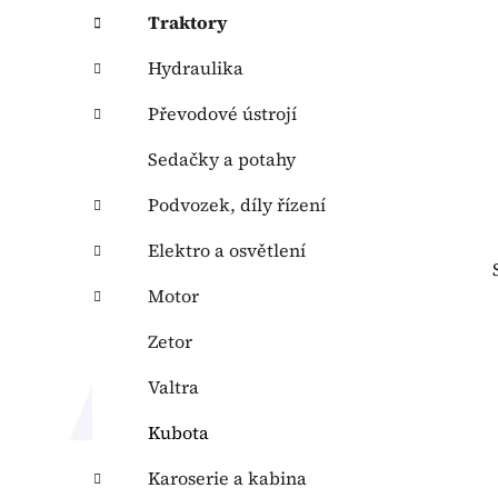
p
Traktory
a
n
Hydraulika
e
Převodové ústrojí
l
Sedačky a potahy
Podvozek, díly řízení
Elektro a osvětlení
Motor
Zetor
Valtra
Kubota
Karoserie a kabina