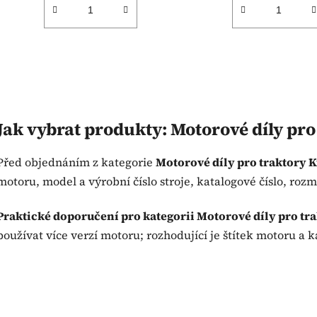
O
v
Jak vybrat produkty: Motorové díly pr
l
á
Před objednáním z kategorie
Motorové díly pro traktory 
d
a
motoru, model a výrobní číslo stroje, katalogové číslo, roz
c
í
Praktické doporučení pro kategorii Motorové díly pro tr
p
používat více verzí motoru; rozhodující je štítek motoru a k
r
v
k
y
v