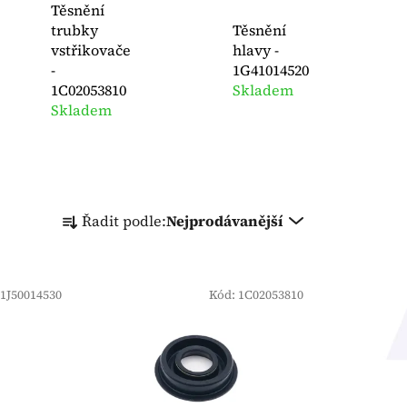
Těsnění
trubky
Těsnění
vstřikovače
hlavy -
-
1G41014520
1C02053810
Skladem
Skladem
Ř
Řadit podle:
Nejprodávanější
a
z
e
1J50014530
n
Kód:
1C02053810
í
p
r
o