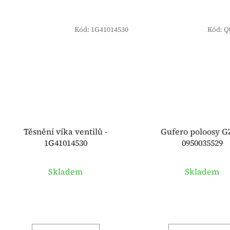
Kód:
1G41014530
Kód:
Q
Těsnění víka ventilů -
Gufero poloosy G
1G41014530
0950035529
Skladem
Skladem