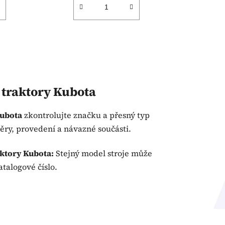
o traktory Kubota
Kubota
zkontrolujte značku a přesný typ
měry, provedení a návazné součásti.
aktory Kubota:
Stejný model stroje může
atalogové číslo.