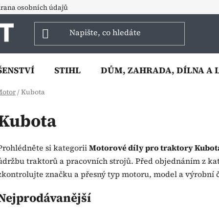
rana osobních údajů
ŠENSTVÍ
STIHL
DŮM, ZAHRADA, DÍLNA A 
otor
/
Kubota
Kubota
Prohlédněte si kategorii
Motorové díly pro traktory Kubot
údržbu traktorů a pracovních strojů. Před objednáním z ka
zkontrolujte značku a přesný typ motoru, model a výrobní čí
Nejprodávanější