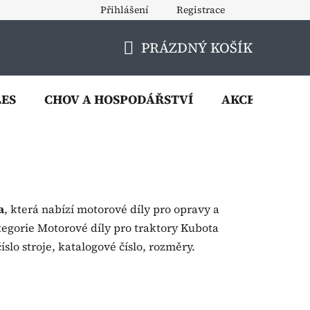
Přihlášení
Registrace
PRÁZDNÝ KOŠÍK
NÁKUPNÍ
KOŠÍK
LES
CHOV A HOSPODÁŘSTVÍ
AKCE
VÝP
a
, která nabízí motorové díly pro opravy a
tegorie Motorové díly pro traktory Kubota
slo stroje, katalogové číslo, rozměry.