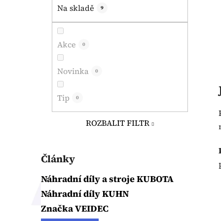
Na skladě
9
Akce
0
Novinka
0
Tip
0
ROZBALIT FILTR
Články
Náhradní díly a stroje KUBOTA
Náhradní díly KUHN
Značka VEIDEC