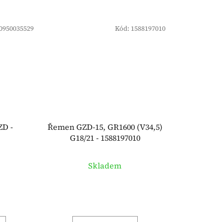
0950035529
Kód:
1588197010
ZD -
Řemen GZD-15, GR1600 (V34,5)
G18/21 - 1588197010
Skladem