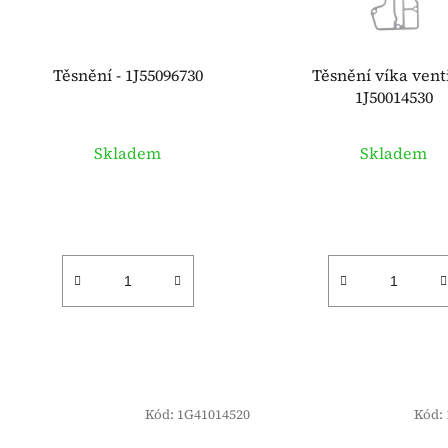
r
o
d
Těsnění - 1J55096730
Těsnění víka venti
u
1J50014530
k
t
Skladem
Skladem
ů
Kód:
1G41014520
Kód: