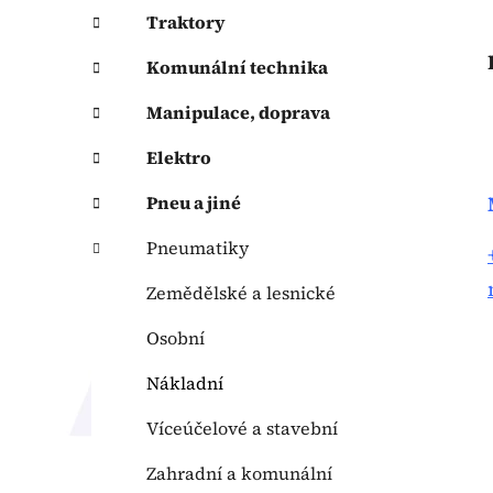
p
Traktory
a
n
Komunální technika
e
Manipulace, doprava
l
Elektro
Pneu a jiné
Pneumatiky
Zemědělské a lesnické
Osobní
Nákladní
Víceúčelové a stavební
Zahradní a komunální