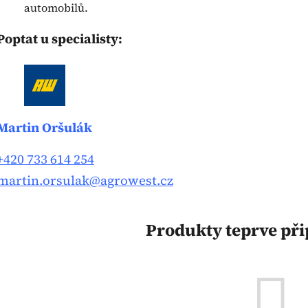
automobilů.
Poptat u specialisty:
Martin Oršulák
+420 733 614 254
martin.orsulak@agrowest.cz
Produkty teprve př