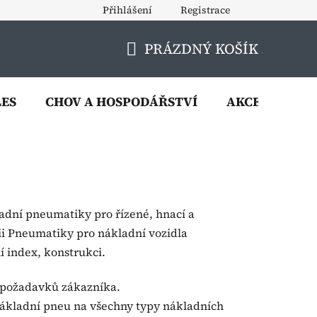
Přihlášení
Registrace
PRÁZDNÝ KOŠÍK
NÁKUPNÍ
KOŠÍK
LES
CHOV A HOSPODÁŘSTVÍ
AKCE
VÝP
adní pneumatiky pro řízené, hnací a
ii Pneumatiky pro nákladní vozidla
í index, konstrukci.
 požadavků zákazníka.
nákladní pneu na všechny typy nákladních