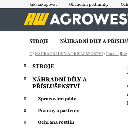
Přejít
Jak nakupovat
Obchodní podmínky
Och
na
obsah
STROJE
NÁHRADNÍ DÍLY A PŘÍSLU
Domů
/
NÁHRADNÍ DÍLY A PŘÍSLUŠENSTVÍ
/
Pneu a jiné
P
K
Přeskočit
STROJE
a
o
kategorie
t
s
NÁHRADNÍ DÍLY A
e
t
PŘÍSLUŠENSTVÍ
g
r
o
a
Zpracování půdy
r
i
n
Pícniny a pastviny
e
n
í
Ochrana rostlin