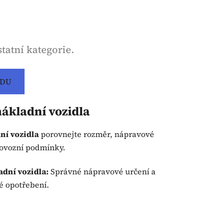
tatní kategorie.
ODU
ákladní vozidla
ní vozidla
porovnejte rozměr, nápravové
provozní podmínky.
adní vozidla:
Správné nápravové určení a
é opotřebení.