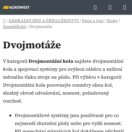
Přejít
Hledat
NÁKUP
na
KOŠÍK
obsah
Domů
/
NÁHRADNÍ DÍLY A PŘÍSLUŠENSTVÍ
/
Pneu a jiné
/
Disky
/
Zemědělské
/
Dvojmotáže
Dvojmotáže
V kategorii
Dvojmontážní kola
najdete dvojmontážní
kola a spojovací systémy pro zvýšení záběru a snížení
měrného tlaku stroje na půdu. Při výběru v kategorii
Dvojmontážní kola porovnejte rozměry obou kol,
shodný obvod odvalování, nosnost, požadovaný
rozchod.
Dvojmontážové systémy jsou používané pro co
nejmenší zhutnění půdy nebo pro vyšší nosnost.
Při ponechání stávajících kol dokážeme přichytit