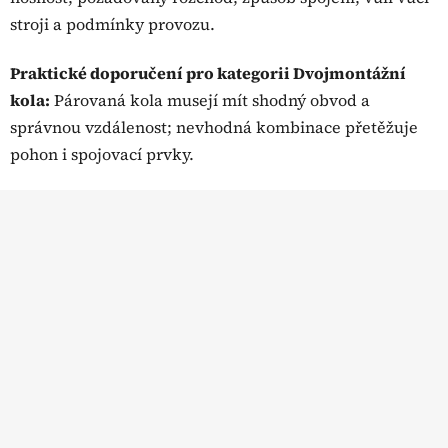
stroji a podmínky provozu.
Praktické doporučení pro kategorii Dvojmontážní
kola:
Párovaná kola musejí mít shodný obvod a
správnou vzdálenost; nevhodná kombinace přetěžuje
pohon i spojovací prvky.
Z
á
p
a
t
í