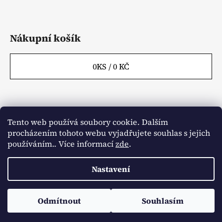
Nákupní košík
0
KS /
0 KČ
Tento web používá soubory cookie. Dalším
Webové stránky
Kontakty
procházením tohoto webu vyjadřujete souhlas s jejich
Obchodní podmínky
Napište nám
Články
používáním.. Více informací
zde
.
Aktuality
Nastavení
Vytvořil Shoptet
Odmítnout
Souhlasím
Copyright 2026
Agrowest.cz
. Všechna práva
vyhrazena.