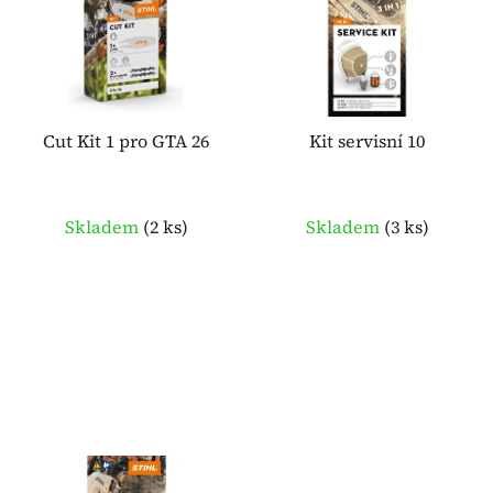
p
o
i
d
s
u
p
k
r
t
o
Cut Kit 1 pro GTA 26
Kit servisní 10
ů
d
u
k
Skladem
(
2 ks
)
Skladem
(
3 ks
)
t
ů