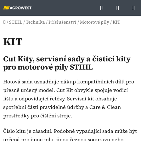
Přejít
Hledat
NÁKUP
na
KOŠÍK
obsah
Domů
/
STIHL
/
Technika
/
Příslušenství
/
Motorové pily
/
KIT
KIT
Cut Kity, servisní sady a čisticí kity
pro motorové pily STIHL
Hotová sada usnadňuje nákup kompatibilních dílů pro
přesně určený model. Cut Kit obvykle spojuje vodicí
lištu a odpovídající řetězy. Servisní kit obsahuje
spotřební části pravidelné údržby a Care & Clean
prostředky pro čištění stroje.
Číslo kitu je zásadní. Podobně vypadající sada může být
určená pro jinou pilu, jinou řeznou soupravu nebo