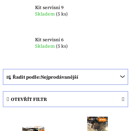
Kit servisní 9
Skladem
(
5 ks
)
Kit servisní 6
Skladem
(
5 ks
)
Ř
Řadit podle:
Nejprodávanější
a
z
e
OTEVŘÍT FILTR
n
í
V
p
ý
r