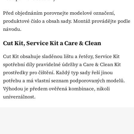
p
i
Před objednáním porovnejte modelové označení,
s
u
produktové číslo a obsah sady. Montáž provádějte podle
návodu.
Cut Kit, Service Kit a Care & Clean
Cut Kit obsahuje sladěnou lištu a řetězy, Service Kit
spotřební díly pravidelné údržby a Care & Clean Kit
prostředky pro čištění. Každý typ sady řeší jinou
potřebu a má vlastní seznam podporovaných modelů.
Výhodou je předem ověřená kombinace, nikoli
univerzálnost.
Z
á
p