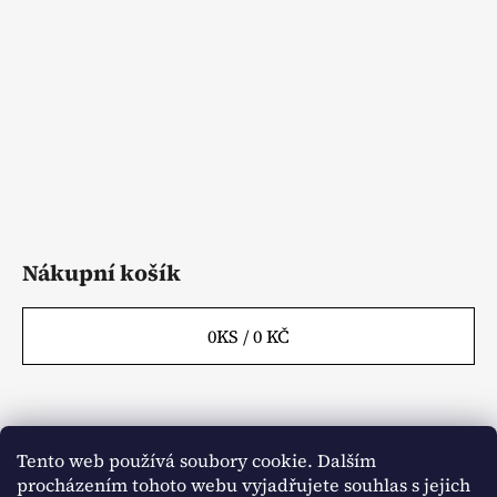
a
t
í
Nákupní košík
0
KS /
0 KČ
Tento web používá soubory cookie. Dalším
Webové stránky
Kontakty
procházením tohoto webu vyjadřujete souhlas s jejich