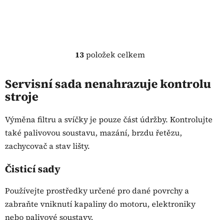
13
položek celkem
O
v
l
Servisní sada nenahrazuje kontrolu
á
stroje
d
a
Výměna filtru a svíčky je pouze část údržby. Kontrolujte
c
také palivovou soustavu, mazání, brzdu řetězu,
í
p
zachycovač a stav lišty.
r
v
Čisticí sady
k
y
Používejte prostředky určené pro dané povrchy a
v
zabraňte vniknutí kapaliny do motoru, elektroniky
ý
nebo palivové soustavy.