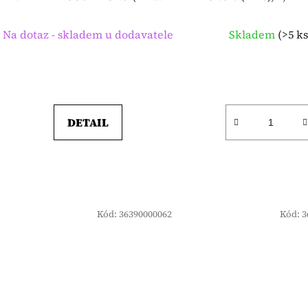
k
- 66 čl.
t
Na dotaz - skladem u dodavatele
Skladem
(
>5 k
ů
DETAIL
Kód:
36390000062
Kód:
3