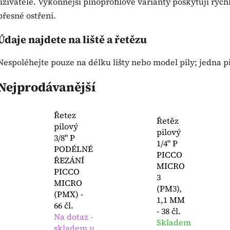
uživatele. Výkonnější plnoprofilové varianty poskytují rych
přesné ostření.
Údaje najdete na liště a řetězu
Nespoléhejte pouze na délku lišty nebo model pily; jedna p
Nejprodávanější
Řetez
Řetěz
pilový
pilový
3/8" P
1/4" P
PODÉLNÉ
PICCO
ŘEZÁNÍ
MICRO
PICCO
3
MICRO
(PM3),
(PMX) -
1,1 MM
66 čl.
- 38 čl.
Na dotaz -
Skladem
skladem u