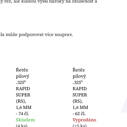
lý řez, ale kladou vyšší nároky na zkušenost a
ila může podporovat více souprav.
Řetěz
Řetěz
pilový
pilový
.325"
.325"
RAPID
RAPID
SUPER
SUPER
(RS),
(RS),
1,6 MM
1,6 MM
- 74 čl.
- 62 čl.
Skladem
Vyprodáno
(
4 ks
)
(
>5 ks
)