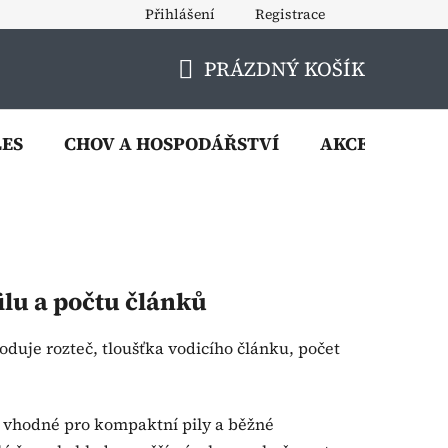
Přihlášení
Registrace
PRÁZDNÝ KOŠÍK
NÁKUPNÍ
KOŠÍK
LES
CHOV A HOSPODÁŘSTVÍ
AKCE
VÝP
ilu a počtu článků
hoduje rozteč, tloušťka vodicího článku, počet
 vhodné pro kompaktní pily a běžné