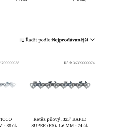
Ř
Řadit podle:
Nejprodávanější
a
z
e
6700000038
n
Kód:
36390000074
í
p
r
o
d
u
k
 PICCO
Řetěz pilový .325" RAPID
t
- 38 čl.
SUPER (RS), 1,6 MM - 74 čl.