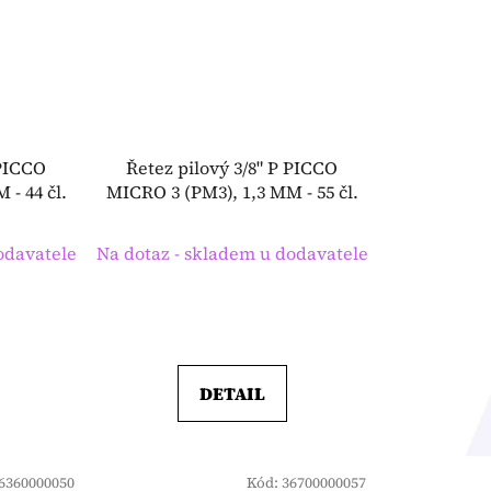
 PICCO
Řetez pilový 3/8" P PICCO
- 44 čl.
MICRO 3 (PM3), 1,3 MM - 55 čl.
odavatele
Na dotaz - skladem u dodavatele
DETAIL
6360000050
Kód:
36700000057