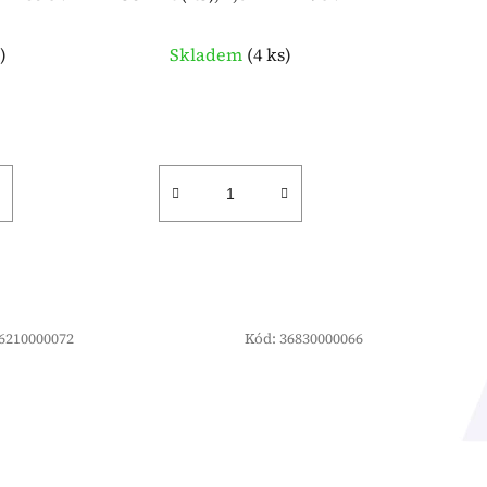
ů
s
)
Skladem
(
4 ks
)
6210000072
Kód:
36830000066