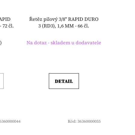
RAPID
Řetěz pilový 3/8" RAPID DURO
 72 čl.
3 (RD3), 1,6 MM - 66 čl.
s
)
Na dotaz - skladem u dodavatele
DETAIL
6360000044
Kód:
36360000055