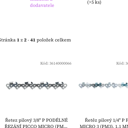
(
>5 ks
)
dodavatele
Stránka
1
z
2
-
41
položek celkem
V
ý
Kód:
36140000066
Kód:
3
p
i
s
p
r
o
d
Řetez pilový 3/8" P PODÉLNÉ
Řetěz pilový 1/4" P
u
ŘEZÁNÍ PICCO MICRO (PMX)
MICRO 3 (PM3), 1,1 MM 