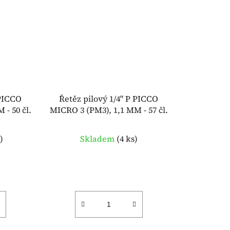
 PICCO
Řetěz pilový 1/4" P PICCO
- 50 čl.
MICRO 3 (PM3), 1,1 MM - 57 čl.
s
)
Skladem
(
4 ks
)