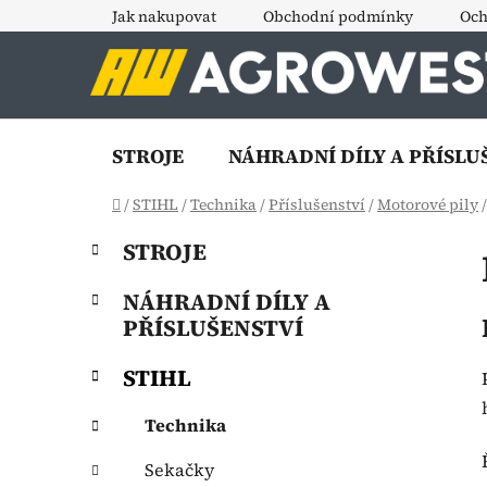
Přejít
Jak nakupovat
Obchodní podmínky
Och
na
obsah
STROJE
NÁHRADNÍ DÍLY A PŘÍSLU
Domů
/
STIHL
/
Technika
/
Příslušenství
/
Motorové pily
/
P
K
Přeskočit
STROJE
a
o
kategorie
t
s
NÁHRADNÍ DÍLY A
e
t
PŘÍSLUŠENSTVÍ
g
r
o
STIHL
a
r
i
n
Technika
e
n
í
Sekačky