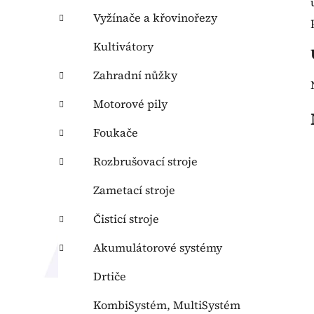
p
Vyžínače a křovinořezy
a
n
Kultivátory
e
l
Zahradní nůžky
Motorové pily
Foukače
Rozbrušovací stroje
Zametací stroje
Čisticí stroje
Akumulátorové systémy
Drtiče
KombiSystém, MultiSystém