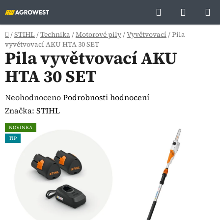
Přejít
Hledat
NÁKUP
na
KOŠÍK
obsah
Domů
/
STIHL
/
Technika
/
Motorové pily
/
Vyvětvovací
/
Pila
vyvětvovací AKU HTA 30 SET
Pila vyvětvovací AKU
HTA 30 SET
Průměrné
Neohodnoceno
Podrobnosti hodnocení
hodnocení
Značka:
STIHL
produktu
NOVINKA
je
TIP
0,0
z
5
hvězdiček.