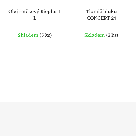
Olej řetězový Bioplus 1
Tlumič hluku
L
CONCEPT 24
Skladem
(
5 ks
)
Skladem
(
3 ks
)
Z
á
p
a