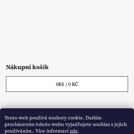
t
í
Nákupní košík
0
KS /
0 KČ
Tento web používá soubory cookie. Dalším
Webové stránky
Kontakty
procházením tohoto webu vyjadřujete souhlas s jejich
používáním.. Více informací
zde
.
Obchodní podmínky
Napište nám
Články