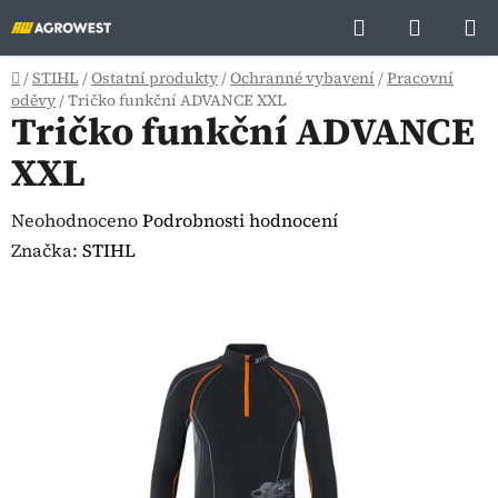
Přejít
Hledat
NÁKUP
na
KOŠÍK
obsah
Domů
/
STIHL
/
Ostatní produkty
/
Ochranné vybavení
/
Pracovní
oděvy
/
Tričko funkční ADVANCE XXL
Tričko funkční ADVANCE
XXL
Průměrné
Neohodnoceno
Podrobnosti hodnocení
hodnocení
Značka:
STIHL
produktu
je
0,0
z
5
hvězdiček.