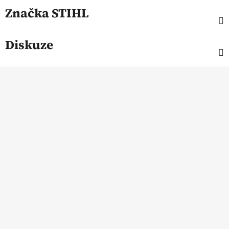
Značka
STIHL
Diskuze
Z
á
p
a
t
í