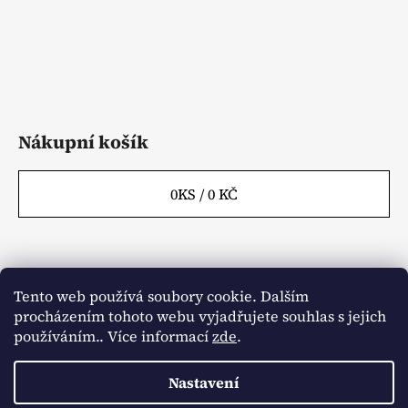
Nákupní košík
0
KS /
0 KČ
Tento web používá soubory cookie. Dalším
Webové stránky
Kontakty
procházením tohoto webu vyjadřujete souhlas s jejich
používáním.. Více informací
zde
.
Obchodní podmínky
Napište nám
Články
Aktuality
Nastavení