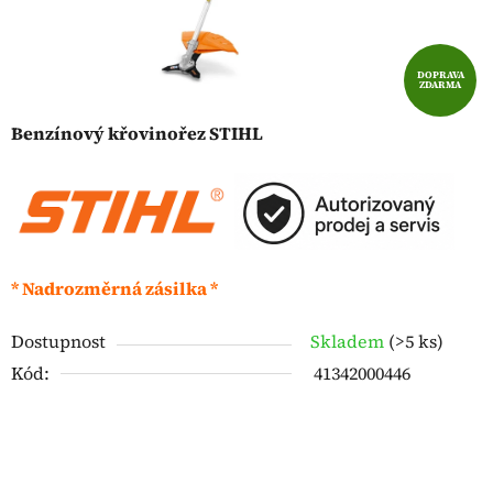
DOPRAVA
ZDARMA
Benzínový křovinořez STIHL
* Nadrozměrná zásilka *
Dostupnost
Skladem
(
>5 ks
)
Kód:
41342000446