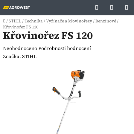
Přejít
Hledat
NÁKUP
na
KOŠÍK
obsah
Domů
/
STIHL
/
Technika
/
Vyžínače a křovinořezy
/
Benzínové
/
Křovinořez FS 120
Křovinořez FS 120
Průměrné
Neohodnoceno
Podrobnosti hodnocení
hodnocení
Značka:
STIHL
produktu
je
0,0
z
5
hvězdiček.