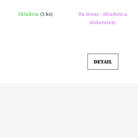
velikost
velikost
Skladem
(
5 ks
)
Na dotaz - skladem u
dodavatele
DETAIL
Z
á
p
a
t
í