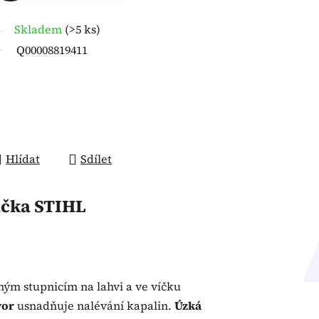
Skladem
(
>5 ks
)
Q00008819411
Hlídat
Sdílet
čka
STIHL
ným stupnicím na lahvi a ve víčku
vor
usnadňuje nalévání kapalin.
Úzká