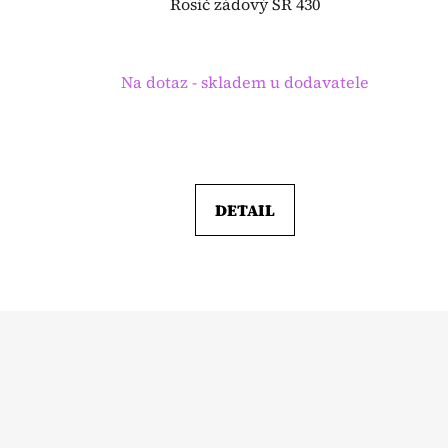
Rosič zádový SR 430
Na dotaz - skladem u dodavatele
DETAIL
Z
á
p
a