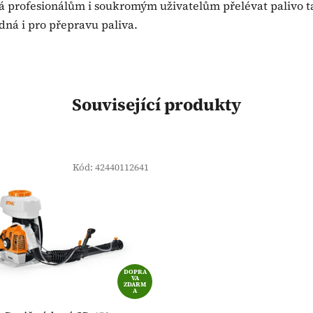
 profesionálům i soukromým uživatelům přelévat palivo ta
dná i pro přepravu paliva.
Související produkty
Kód:
42440112641
DOPRA
VA
ZDARM
A