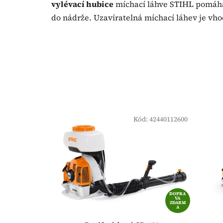
vylévací hubice
míchací láhve STIHL pomáhá
do nádrže. Uzavíratelná míchací láhev je vho
Kód:
42440112600
DOPRA
VA
ZDARM
A