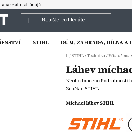
rana osobních údajů
ŠENSTVÍ
STIHL
DŮM, ZAHRADA, DÍLNA A 
Domů
/
STIHL
/
Technika
/
Příslušenst
Láhev míchací
Průměrné
Neohodnoceno
Podrobnosti 
hodnocení
Značka:
STIHL
produktu
Míchací láhev STIHL
je
0,0
z
5