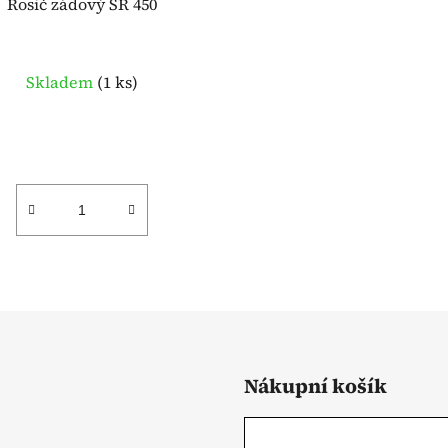
Rosič zádový SR 450
Skladem
(
1 ks
)
Nákupní košík