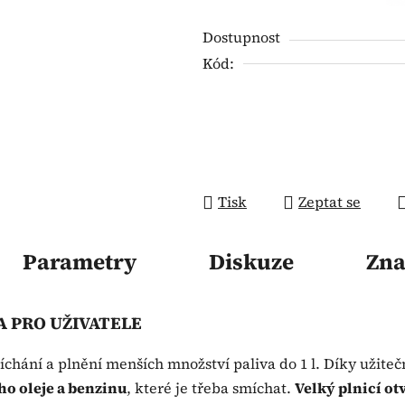
hvězdiček.
Dostupnost
Kód:
Tisk
Zeptat se
Parametry
Diskuze
Zna
A PRO UŽIVATELE
hání a plnění menších množství paliva do 1 l. Díky užiteč
o oleje a benzinu
, které je třeba smíchat.
Velký plnicí ot