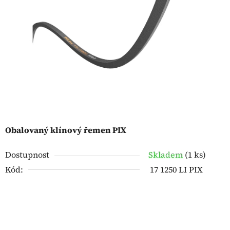
5
hvězdiček.
Obalovaný klínový řemen PIX
Dostupnost
Skladem
(
1 ks
)
Kód:
17 1250 LI PIX