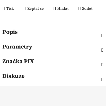
Tisk
Zeptat se
Hlídat
Sdílet
Popis
Parametry
Značka
PIX
Diskuze
Z
á
p