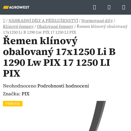
Přejít
Hledat
NÁKUP
na
KOŠÍK
obsah
Domů
/
NÁHRADNÍ DÍLY A PŘÍSLUŠENSTVÍ
/
Normované díly
/
Klínové řemeny
/
Obalované řemeny
/
Řemen klínový obalovaný
17x1250 Li B 1290 Lw PIX 17 1250 LI PIX
Řemen klínový
obalovaný 17x1250 Li B
1290 Lw PIX 17 1250 LI
PIX
Průměrné
Neohodnoceno
Podrobnosti hodnocení
hodnocení
Značka:
PIX
produktu
VÝPRODEJ
je
0,0
z