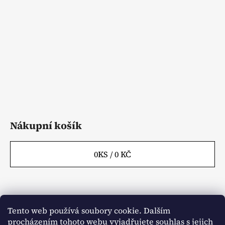
a
t
í
Nákupní košík
0
KS /
0 KČ
Tento web používá soubory cookie. Dalším
Webové stránky
Kontakty
procházením tohoto webu vyjadřujete souhlas s jejich